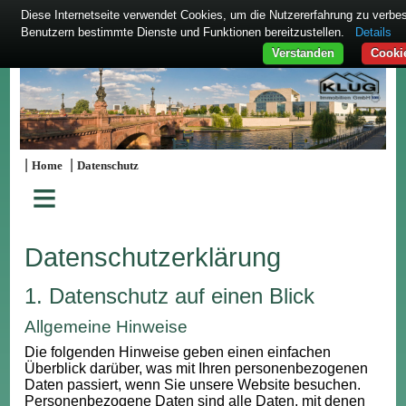
Diese Internetseite verwendet Cookies, um die Nutzererfahrung zu verbe
Benutzern bestimmte Dienste und Funktionen bereitzustellen.
Details
Verstanden
Cooki
|
|
Home
Datenschutz
≡
Datenschutzerklärung
1. Datenschutz auf einen Blick
Allgemeine Hinweise
Die folgenden Hinweise geben einen einfachen
Überblick darüber, was mit Ihren personenbezogenen
Daten passiert, wenn Sie unsere Website besuchen.
Personenbezogene Daten sind alle Daten, mit denen