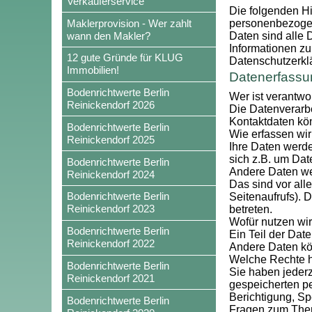
Verkäuferservice
Die folgenden Hi
Maklerprovision - Wer zahlt
personenbezogen
wann den Makler?
Daten sind alle 
Informationen z
12 gute Gründe für KLUG
Datenschutzerkl
Immobilien!
Datenerfassu
Bodenrichtwerte Berlin
Wer ist verantwo
Reinickendorf 2026
Die Datenverarbe
Kontaktdaten kö
Bodenrichtwerte Berlin
Wie erfassen wir
Reinickendorf 2025
Ihre Daten werde
sich z.B. um Dat
Bodenrichtwerte Berlin
Andere Daten we
Reinickendorf 2024
Das sind vor all
Bodenrichtwerte Berlin
Seitenaufrufs). 
Reinickendorf 2023
betreten.
Wofür nutzen wir
Bodenrichtwerte Berlin
Ein Teil der Dat
Reinickendorf 2022
Andere Daten kö
Welche Rechte h
Bodenrichtwerte Berlin
Sie haben jederz
Reinickendorf 2021
gespeicherten p
Berichtigung, Sp
Bodenrichtwerte Berlin
Fragen zum Them