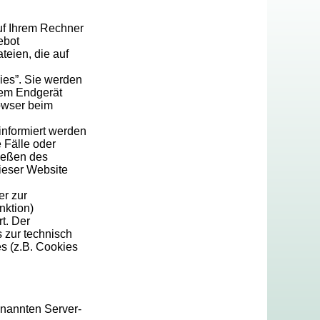
uf Ihrem Rechner
ebot
teien, die auf
ies”. Sie werden
rem Endgerät
rowser beim
informiert werden
 Fälle oder
ießen des
dieser Website
er zur
nktion)
t. Der
 zur technisch
es (z.B. Cookies
enannten Server-