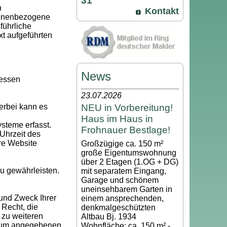
31
n
Kontakt
sonenbezogene
führliche
t aufgeführten
News
Dessen
23.07.2026
NEU in Vorbereitung!
erbei kann es
Haus im Haus in
steme erfasst.
Frohnauer Bestlage!
 Uhrzeit des
ere Website
Großzügige ca. 150 m²
große Eigentumswohnung
über 2 Etagen (1.OG + DG)
zu gewährleisten.
mit separatem Eingang,
Garage und schönem
uneinsehbarem Garten in
 und Zweck Ihrer
einem ansprechenden,
Recht, die
denkmalgeschützten
 zu weiteren
Altbau Bj. 1934
ssum angegebenen
Wohnfläche: ca. 150 m² -