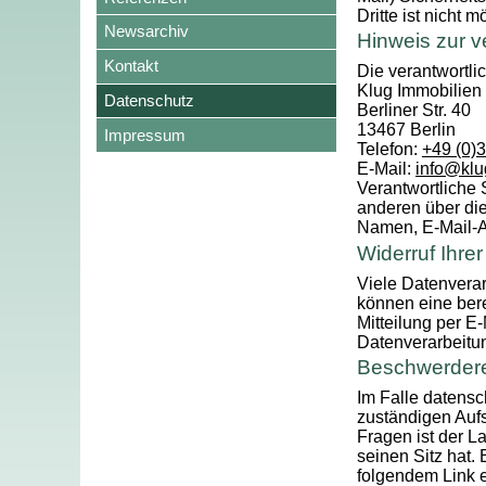
Dritte ist nicht m
Newsarchiv
Hinweis zur v
Kontakt
Die verantwortlic
Klug Immobilie
Datenschutz
Berliner Str. 40
13467 Berlin
Impressum
Telefon:
+49 (0)
E-Mail:
info@klu
Verantwortliche S
anderen über di
Namen, E-Mail-Ad
Widerruf Ihre
Viele Datenverar
können eine berei
Mitteilung per E
Datenverarbeitun
Beschwerdere
Im Falle datensc
zuständigen Aufs
Fragen ist der 
seinen Sitz hat.
folgendem Link