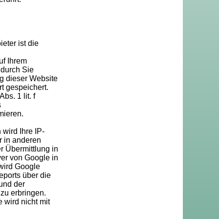
ter ist die
uf Ihrem
 durch Sie
g dieser Website
t gespeichert.
s. 1 lit. f
s
mieren.
wird Ihre IP-
r in anderen
 Übermittlung in
ver von Google in
 wird Google
ports über die
und der
zu erbringen.
wird nicht mit