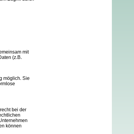
 gemeinsam mit
aten (z.B.
g möglich. Sie
formlose
recht bei der
echtlichen
 Unternehmen
ten können