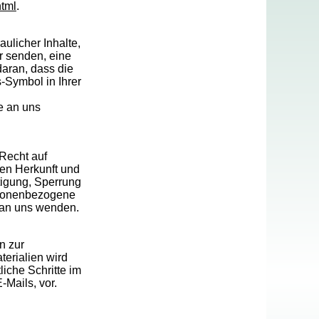
html
.
ulicher Inhalte,
r senden, eine
aran, dass die
s-Symbol in Ihrer
e an uns
Recht auf
ren Herkunft und
tigung, Sperrung
rsonenbezogene
 an uns wenden.
n zur
erialien wird
liche Schritte im
Mails, vor.