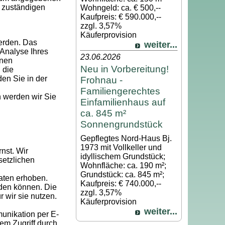
 zuständigen
Wohngeld: ca. € 500,--
Kaufpreis: € 590.000,--
zzgl. 3,57%
Käuferprovision
werden. Das
weiter...
Analyse Ihres
23.06.2026
hnen
Neu in Vorbereitung!
 die
den Sie in der
Frohnau -
Familiengerechtes
 werden wir Sie
Einfamilienhaus auf
ca. 845 m²
Sonnengrundstück
Gepflegtes Nord-Haus Bj.
1973 mit Vollkeller und
nst. Wir
idyllischem Grundstück;
setzlichen
Wohnfläche: ca. 190 m²;
Grundstück: ca. 845 m²;
aten erhoben.
Kaufpreis: € 740.000,--
rden können. Die
zzgl. 3,57%
 wir sie nutzen.
Käuferprovision
weiter...
munikation per E-
em Zugriff durch