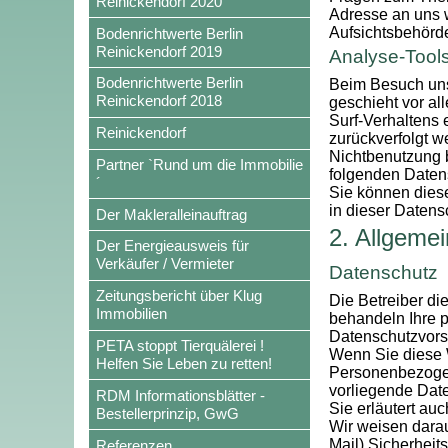
Reinickendorf 2020
Adresse an uns 
Aufsichtsbehörd
Bodenrichtwerte Berlin
Reinickendorf 2019
Analyse-Tools
Bodenrichtwerte Berlin
Beim Besuch unse
Reinickendorf 2018
geschieht vor a
Surf-Verhaltens 
Reinickendorf
zurückverfolgt w
Nichtbenutzung b
Partner `Rund um die Immobilie
folgenden Daten
´
Sie können dies
in dieser Datens
Der Makleralleinauftrag
2. Allgemei
Der Energieausweis für
Verkäufer / Vermieter
Datenschutz
Zeitungsbericht über Klug
Die Betreiber di
Immobilien
behandeln Ihre 
Datenschutzvorsc
PETA stoppt Tierquälerei !
Wenn Sie diese 
Helfen Sie Leben zu retten!
Personenbezogene
vorliegende Date
RDM Informationsblätter -
Sie erläutert au
Bestellerprinzip, GwG
Wir weisen darau
Mail) Sicherheit
Referenzen