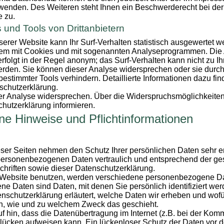
wenden. Des Weiteren steht Ihnen ein Beschwerderecht bei der
e zu.
 und Tools von Drittanbietern
rer Website kann Ihr Surf-Verhalten statistisch ausgewertet 
llem mit Cookies und mit sogenannten Analyseprogrammen. Die 
erfolgt in der Regel anonym; das Surf-Verhalten kann nicht zu I
erden. Sie können dieser Analyse widersprechen oder sie durch
estimmter Tools verhindern. Detaillierte Informationen dazu fin
schutzerklärung.
er Analyse widersprechen. Über die Widerspruchsmöglichkeiten
chutzerklärung informieren.
ne Hinweise und Pflichtinformationen
eser Seiten nehmen den Schutz Ihrer persönlichen Daten sehr er
personenbezogenen Daten vertraulich und entsprechend der ge
hriften sowie dieser Datenschutzerklärung.
Website benutzen, werden verschiedene personenbezogene D
 Daten sind Daten, mit denen Sie persönlich identifiziert we
nschutzerklärung erläutert, welche Daten wir erheben und wofür
ch, wie und zu welchem Zweck das geschieht.
f hin, dass die Datenübertragung im Internet (z.B. bei der Kom
slücken aufweisen kann. Ein lückenloser Schutz der Daten vor d