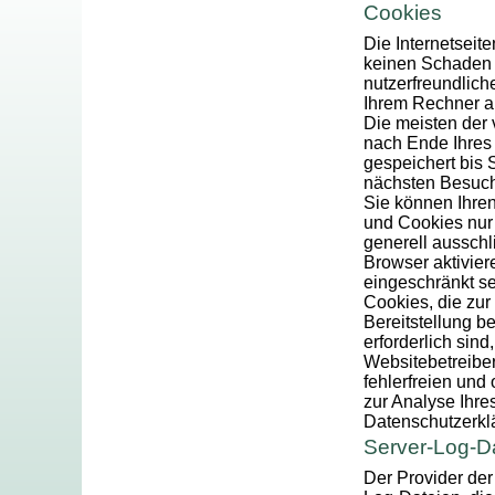
Cookies
Die Internetseit
keinen Schaden 
nutzerfreundliche
Ihrem Rechner ab
Die meisten der
nach Ende Ihres
gespeichert bis 
nächsten Besuc
Sie können Ihren
und Cookies nur 
generell aussch
Browser aktivier
eingeschränkt se
Cookies, die zu
Bereitstellung b
erforderlich sind
Websitebetreiber
fehlerfreien und
zur Analyse Ihre
Datenschutzerkl
Server-Log-D
Der Provider der