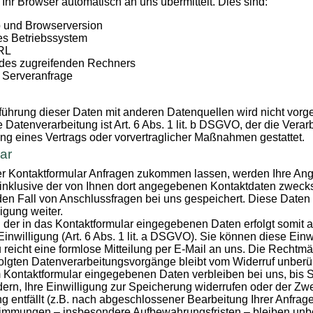
 Ihr Browser automatisch an uns übermittelt. Dies sind:
 und Browserversion
s Betriebssystem
URL
des zugreifenden Rechners
r Serveranfrage
hrung dieser Daten mit anderen Datenquellen wird nicht vor
 Datenverarbeitung ist Art. 6 Abs. 1 lit. b DSGVO, der die Verar
ung eines Vertrags oder vorvertraglicher Maßnahmen gestattet.
ar
r Kontaktformular Anfragen zukommen lassen, werden Ihre A
 inklusive der von Ihnen dort angegebenen Kontaktdaten zweck
den Fall von Anschlussfragen bei uns gespeichert. Diese Daten 
igung weiter.
 der in das Kontaktformular eingegebenen Daten erfolgt somit a
inwilligung (Art. 6 Abs. 1 lit. a DSGVO). Sie können diese Einwi
 reicht eine formlose Mitteilung per E-Mail an uns. Die Rechtmä
olgten Datenverarbeitungsvorgänge bleibt vom Widerruf unberüh
 Kontaktformular eingegebenen Daten verbleiben bei uns, bis S
ern, Ihre Einwilligung zur Speicherung widerrufen oder der Zwe
 entfällt (z.B. nach abgeschlossener Bearbeitung Ihrer Anfrag
timmungen – insbesondere Aufbewahrungsfristen – bleiben unbe