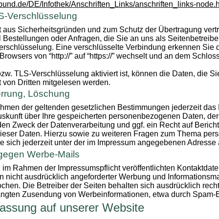
.bund.de/DE/Infothek/Anschriften_Links/anschriften_links-node.
S-Verschlüsselung
t aus Sicherheitsgründen und zum Schutz der Übertragung vertra
 Bestellungen oder Anfragen, die Sie an uns als Seitenbetreibe
rschlüsselung. Eine verschlüsselte Verbindung erkennen Sie d
Browsers von “http://” auf “https://” wechselt und an dem Schlos
w. TLS-Verschlüsselung aktiviert ist, können die Daten, die Si
ht von Dritten mitgelesen werden.
errung, Löschung
hmen der geltenden gesetzlichen Bestimmungen jederzeit das 
Auskunft über Ihre gespeicherten personenbezogenen Daten, de
en Zweck der Datenverarbeitung und ggf. ein Recht auf Berich
ieser Daten. Hierzu sowie zu weiteren Fragen zum Thema pe
e sich jederzeit unter der im Impressum angegebenen Adresse
gegen Werbe-Mails
im Rahmen der Impressumspflicht veröffentlichten Kontaktdate
nicht ausdrücklich angeforderter Werbung und Informationsmat
ochen. Die Betreiber der Seiten behalten sich ausdrücklich recht
langten Zusendung von Werbeinformationen, etwa durch Spam-E-
fassung auf unserer Website