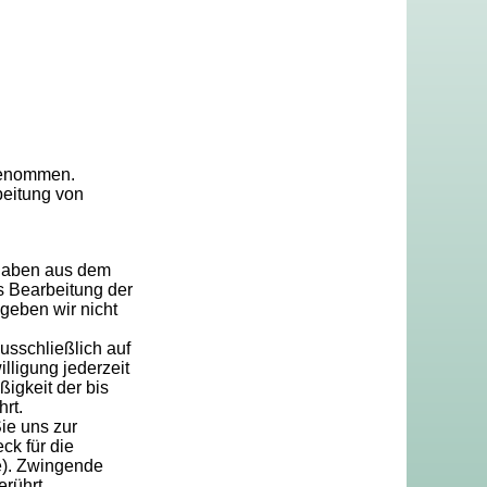
genommen.
beitung von
ngaben aus dem
s Bearbeitung der
geben wir nicht
usschließlich auf
lligung jederzeit
ßigkeit der bis
rt.
ie uns zur
ck für die
e). Zwingende
rührt.