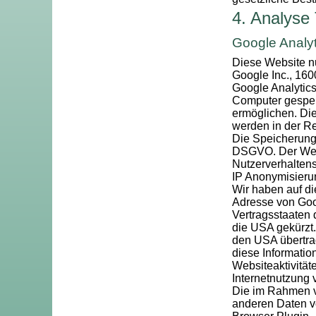
4. Analyse
Google Analyt
Diese Website nu
Google Inc., 16
Google Analytics
Computer gespei
ermöglichen. Di
werden in der Re
Die Speicherung 
DSGVO. Der Websi
Nutzerverhalten
IP Anonymisieru
Wir haben auf di
Adresse von Goo
Vertragsstaaten
die USA gekürzt.
den USA übertrag
diese Informati
Websiteaktivitä
Internetnutzung
Die im Rahmen vo
anderen Daten 