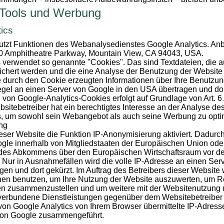
 Tools und Werbung
ics
tzt Funktionen des Webanalysedienstes Google Analytics. Anbie
00 Amphitheatre Parkway, Mountain View, CA 94043, USA.
 verwendet so genannte "Cookies". Das sind Textdateien, die a
chert werden und die eine Analyse der Benutzung der Website
e durch den Cookie erzeugten Informationen über Ihre Benutzun
gel an einen Server von Google in den USA übertragen und dor
von Google-Analytics-Cookies erfolgt auf Grundlage von Art. 6 Ab
tebetreiber hat ein berechtigtes Interesse an der Analyse de
s, um sowohl sein Webangebot als auch seine Werbung zu opti
ng
eser Website die Funktion IP-Anonymisierung aktiviert. Dadurch 
gle innerhalb von Mitgliedstaaten der Europäischen Union ode
 des Abkommens über den Europäischen Wirtschaftsraum vor der
 Nur in Ausnahmefällen wird die volle IP-Adresse an einen Ser
en und dort gekürzt. Im Auftrag des Betreibers dieser Website
onen benutzen, um Ihre Nutzung der Website auszuwerten, um Re
ten zusammenzustellen und um weitere mit der Websitenutzung 
 verbundene Dienstleistungen gegenüber dem Websitebetreiber 
n Google Analytics von Ihrem Browser übermittelte IP-Adresse 
von Google zusammengeführt.