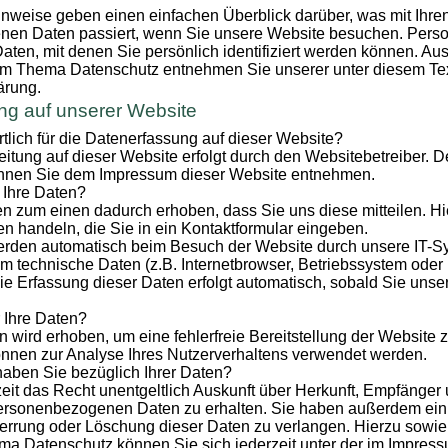
nweise geben einen einfachen Überblick darüber, was mit Ihre
en Daten passiert, wenn Sie unsere Website besuchen. Per
Daten, mit denen Sie persönlich identifiziert werden können. Aus
um Thema Datenschutz entnehmen Sie unserer unter diesem Tex
ärung.
ng auf unserer Website
rtlich für die Datenerfassung auf dieser Website?
itung auf dieser Website erfolgt durch den Websitebetreiber. 
nnen Sie dem Impressum dieser Website entnehmen.
 Ihre Daten?
n zum einen dadurch erhoben, dass Sie uns diese mitteilen. Hi
en handeln, die Sie in ein Kontaktformular eingeben.
rden automatisch beim Besuch der Website durch unsere IT-Sy
em technische Daten (z.B. Internetbrowser, Betriebssystem oder
Die Erfassung dieser Daten erfolgt automatisch, sobald Sie uns
 Ihre Daten?
en wird erhoben, um eine fehlerfreie Bereitstellung der Website 
nnen zur Analyse Ihres Nutzerverhaltens verwendet werden.
aben Sie bezüglich Ihrer Daten?
eit das Recht unentgeltlich Auskunft über Herkunft, Empfänger
ersonenbezogenen Daten zu erhalten. Sie haben außerdem ein 
errung oder Löschung dieser Daten zu verlangen. Hierzu sowie
a Datenschutz können Sie sich jederzeit unter der im Impre