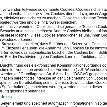
en verwenden teilweise so genannte Cookies. Cookies richten a
an und enthalten keine Viren. Cookies dienen dazu, unser Ang
r, effektiver und sicherer zu machen. Cookies sind kleine Textda
gelegt werden und die Ihr Browser speichert.
 von uns verwendeten Cookies sind so genannte “Session-Cook
 Besuchs automatisch gelöscht. Andere Cookies bleiben auf Ih
Sie diese löschen. Diese Cookies ermöglichen es uns, Ihren B
h wiederzuerkennen.
 Browser so einstellen, dass Sie über das Setzen von Cookies 
im Einzelfall erlauben, die Annahme von Cookies für bestimmte
ließen sowie das automatische Löschen der Cookies beim Schl
en. Bei der Deaktivierung von Cookies kann die Funktionalität 
in.
r Durchführung des elektronischen Kommunikationsvorgangs od
estimmter, von Ihnen erwünschter Funktionen ( z.B. Warenkorbfu
, werden auf Grundlage von Art. 6 Abs. 1 lit. f DSGVO gespeicher
 hat ein berechtigtes Interesse an der Speicherung von Cookies
 optimierten Bereitstellung seiner Dienste. Soweit andere Cooki
s Surfverhaltens) gespeichert werden, werden diese in dieser
ärung gesondert behandelt.
ateien
 Seiten erhebt und speichert automatisch Informationen in so g