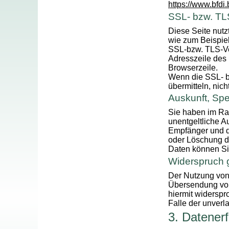
https://www.bfdi
SSL- bzw. TL
Diese Seite nutz
wie zum Beispiel
SSL-bzw. TLS-Ve
Adresszeile des 
Browserzeile.
Wenn die SSL- bz
übermitteln, nic
Auskunft, Sp
Sie haben im Ra
unentgeltliche 
Empfänger und d
oder Löschung d
Daten können Si
Widerspruch 
Der Nutzung von 
Übersendung von 
hiermit widerspr
Falle der unver
3. Datener