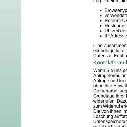
Log-Dateien, die
Browsertyp
verwendete
Referrer 
Hostname 
Uhrzeit de
IP-Adresse
Eine Zusammenfü
Grundlage für die
Daten zur Erfüll
Kontaktformul
Wenn Sie uns pe
Anfrageformular
Anfrage und für 
ohne Ihre Einwill
Die Verarbeitung
Grundlage Ihrer E
widerrufen. Dazu
zum Widerruf erf
Die von Ihnen im
Löschung aufford
Datenspeicherung
gesetzliche Bes