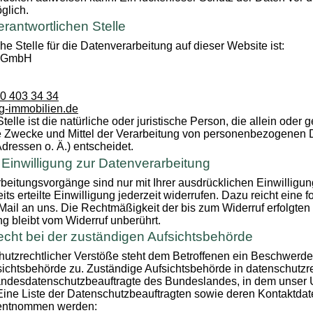
öglich.
erantwortlichen Stelle
he Stelle für die Datenverarbeitung auf dieser Website ist:
n GmbH
30 403 34 34
g-immobilien.de
telle ist die natürliche oder juristische Person, die allein oder
e Zwecke und Mittel der Verarbeitung von personenbezogenen D
ressen o. Ä.) entscheidet.
r Einwilligung zur Datenverarbeitung
beitungsvorgänge sind nur mit Ihrer ausdrücklichen Einwilligun
ts erteilte Einwilligung jederzeit widerrufen. Dazu reicht eine 
-Mail an uns. Die Rechtmäßigkeit der bis zum Widerruf erfolgten
g bleibt vom Widerruf unberührt.
cht bei der zuständigen Aufsichtsbehörde
hutzrechtlicher Verstöße steht dem Betroffenen ein Beschwerde
ichtsbehörde zu. Zuständige Aufsichtsbehörde in datenschutzr
Landesdatenschutzbeauftragte des Bundeslandes, in dem unser
 Eine Liste der Datenschutzbeauftragten sowie deren Kontaktda
 entnommen werden: