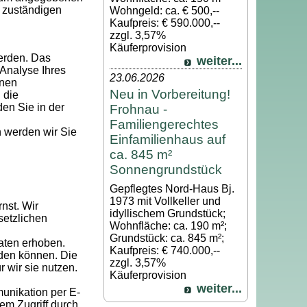
 zuständigen
Wohngeld: ca. € 500,--
Kaufpreis: € 590.000,--
zzgl. 3,57%
Käuferprovision
werden. Das
weiter...
Analyse Ihres
23.06.2026
hnen
Neu in Vorbereitung!
 die
den Sie in der
Frohnau -
Familiengerechtes
 werden wir Sie
Einfamilienhaus auf
ca. 845 m²
Sonnengrundstück
Gepflegtes Nord-Haus Bj.
1973 mit Vollkeller und
nst. Wir
idyllischem Grundstück;
setzlichen
Wohnfläche: ca. 190 m²;
Grundstück: ca. 845 m²;
aten erhoben.
Kaufpreis: € 740.000,--
rden können. Die
zzgl. 3,57%
 wir sie nutzen.
Käuferprovision
weiter...
munikation per E-
em Zugriff durch