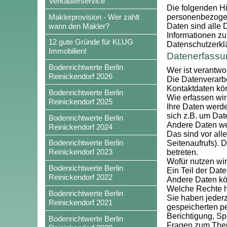
Verkäuferservice
Die folgenden Hi
Maklerprovision - Wer zahlt
personenbezogen
wann den Makler?
Daten sind alle 
Informationen z
12 gute Gründe für KLUG
Datenschutzerkl
Immobilien!
Datenerfassu
Bodenrichtwerte Berlin
Wer ist verantwo
Reinickendorf 2026
Die Datenverarbe
Kontaktdaten kö
Bodenrichtwerte Berlin
Wie erfassen wir
Reinickendorf 2025
Ihre Daten werde
sich z.B. um Dat
Bodenrichtwerte Berlin
Andere Daten we
Reinickendorf 2024
Das sind vor all
Bodenrichtwerte Berlin
Seitenaufrufs). 
Reinickendorf 2023
betreten.
Wofür nutzen wir
Bodenrichtwerte Berlin
Ein Teil der Dat
Reinickendorf 2022
Andere Daten kö
Welche Rechte h
Bodenrichtwerte Berlin
Sie haben jederz
Reinickendorf 2021
gespeicherten p
Berichtigung, Sp
Bodenrichtwerte Berlin
Fragen zum Them