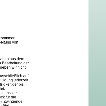
genommen.
beitung von
ngaben aus dem
s Bearbeitung der
geben wir nicht
usschließlich auf
lligung jederzeit
ßigkeit der bis
rt.
ie uns zur
ck für die
e). Zwingende
rührt.