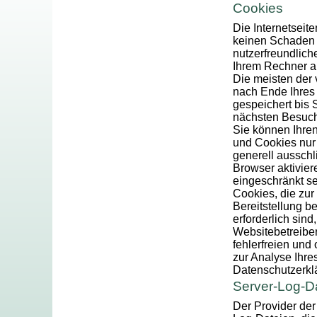
Cookies
Die Internetseit
keinen Schaden 
nutzerfreundliche
Ihrem Rechner ab
Die meisten der
nach Ende Ihres
gespeichert bis 
nächsten Besuc
Sie können Ihren
und Cookies nur 
generell aussch
Browser aktivier
eingeschränkt se
Cookies, die zu
Bereitstellung b
erforderlich sind
Websitebetreiber
fehlerfreien und
zur Analyse Ihre
Datenschutzerkl
Server-Log-D
Der Provider der