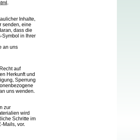
html
.
ulicher Inhalte,
r senden, eine
aran, dass die
s-Symbol in Ihrer
e an uns
Recht auf
ren Herkunft und
tigung, Sperrung
rsonenbezogene
 an uns wenden.
n zur
erialien wird
liche Schritte im
Mails, vor.