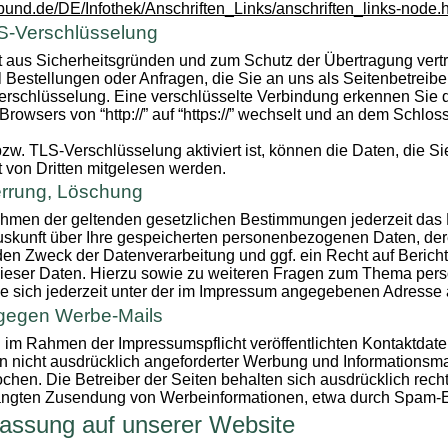
.bund.de/DE/Infothek/Anschriften_Links/anschriften_links-node.
S-Verschlüsselung
t aus Sicherheitsgründen und zum Schutz der Übertragung vertra
 Bestellungen oder Anfragen, die Sie an uns als Seitenbetreibe
rschlüsselung. Eine verschlüsselte Verbindung erkennen Sie d
Browsers von “http://” auf “https://” wechselt und an dem Schlos
w. TLS-Verschlüsselung aktiviert ist, können die Daten, die Si
ht von Dritten mitgelesen werden.
errung, Löschung
hmen der geltenden gesetzlichen Bestimmungen jederzeit das 
Auskunft über Ihre gespeicherten personenbezogenen Daten, de
en Zweck der Datenverarbeitung und ggf. ein Recht auf Berich
ieser Daten. Hierzu sowie zu weiteren Fragen zum Thema pe
e sich jederzeit unter der im Impressum angegebenen Adresse
gegen Werbe-Mails
im Rahmen der Impressumspflicht veröffentlichten Kontaktdate
nicht ausdrücklich angeforderter Werbung und Informationsmat
ochen. Die Betreiber der Seiten behalten sich ausdrücklich recht
langten Zusendung von Werbeinformationen, etwa durch Spam-E-
fassung auf unserer Website