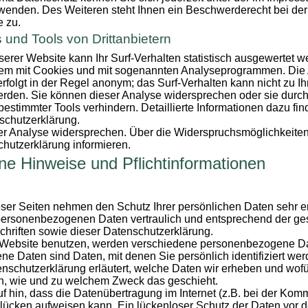
wenden. Des Weiteren steht Ihnen ein Beschwerderecht bei der
e zu.
 und Tools von Drittanbietern
rer Website kann Ihr Surf-Verhalten statistisch ausgewertet 
llem mit Cookies und mit sogenannten Analyseprogrammen. Die 
erfolgt in der Regel anonym; das Surf-Verhalten kann nicht zu I
erden. Sie können dieser Analyse widersprechen oder sie durch
estimmter Tools verhindern. Detaillierte Informationen dazu fin
schutzerklärung.
er Analyse widersprechen. Über die Widerspruchsmöglichkeiten
chutzerklärung informieren.
ne Hinweise und Pflichtinformationen
eser Seiten nehmen den Schutz Ihrer persönlichen Daten sehr er
personenbezogenen Daten vertraulich und entsprechend der ge
hriften sowie dieser Datenschutzerklärung.
Website benutzen, werden verschiedene personenbezogene D
 Daten sind Daten, mit denen Sie persönlich identifiziert we
nschutzerklärung erläutert, welche Daten wir erheben und wofür
ch, wie und zu welchem Zweck das geschieht.
f hin, dass die Datenübertragung im Internet (z.B. bei der Kom
slücken aufweisen kann. Ein lückenloser Schutz der Daten vor d