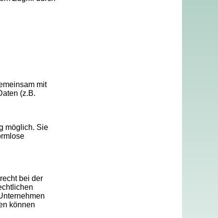
 gemeinsam mit
aten (z.B.
g möglich. Sie
formlose
recht bei der
echtlichen
 Unternehmen
ten können