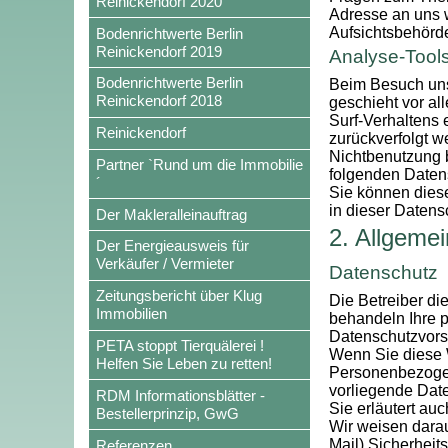
Reinickendorf 2020
Adresse an uns 
Aufsichtsbehörd
Bodenrichtwerte Berlin
Reinickendorf 2019
Analyse-Tools
Bodenrichtwerte Berlin
Beim Besuch unse
Reinickendorf 2018
geschieht vor a
Surf-Verhaltens 
Reinickendorf
zurückverfolgt w
Nichtbenutzung b
Partner `Rund um die Immobilie
folgenden Daten
´
Sie können dies
in dieser Datens
Der Makleralleinauftrag
2. Allgemei
Der Energieausweis für
Verkäufer / Vermieter
Datenschutz
Zeitungsbericht über Klug
Die Betreiber di
Immobilien
behandeln Ihre 
Datenschutzvorsc
PETA stoppt Tierquälerei !
Wenn Sie diese 
Helfen Sie Leben zu retten!
Personenbezogene
vorliegende Date
RDM Informationsblätter -
Sie erläutert au
Bestellerprinzip, GwG
Wir weisen darau
Mail) Sicherheit
Referenzen