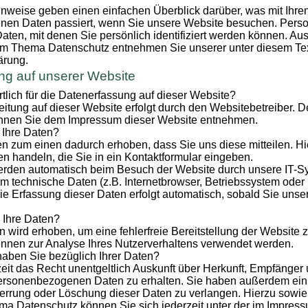
nweise geben einen einfachen Überblick darüber, was mit Ihre
en Daten passiert, wenn Sie unsere Website besuchen. Per
Daten, mit denen Sie persönlich identifiziert werden können. Aus
um Thema Datenschutz entnehmen Sie unserer unter diesem Tex
ärung.
ng auf unserer Website
rtlich für die Datenerfassung auf dieser Website?
itung auf dieser Website erfolgt durch den Websitebetreiber. 
nnen Sie dem Impressum dieser Website entnehmen.
 Ihre Daten?
n zum einen dadurch erhoben, dass Sie uns diese mitteilen. Hi
en handeln, die Sie in ein Kontaktformular eingeben.
rden automatisch beim Besuch der Website durch unsere IT-Sy
em technische Daten (z.B. Internetbrowser, Betriebssystem oder
Die Erfassung dieser Daten erfolgt automatisch, sobald Sie uns
 Ihre Daten?
en wird erhoben, um eine fehlerfreie Bereitstellung der Website 
nnen zur Analyse Ihres Nutzerverhaltens verwendet werden.
aben Sie bezüglich Ihrer Daten?
eit das Recht unentgeltlich Auskunft über Herkunft, Empfänger
ersonenbezogenen Daten zu erhalten. Sie haben außerdem ein 
errung oder Löschung dieser Daten zu verlangen. Hierzu sowie
a Datenschutz können Sie sich jederzeit unter der im Impre