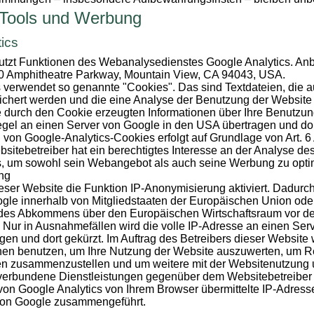
 Tools und Werbung
ics
tzt Funktionen des Webanalysedienstes Google Analytics. Anbie
00 Amphitheatre Parkway, Mountain View, CA 94043, USA.
 verwendet so genannte "Cookies". Das sind Textdateien, die a
chert werden und die eine Analyse der Benutzung der Website
e durch den Cookie erzeugten Informationen über Ihre Benutzun
gel an einen Server von Google in den USA übertragen und dor
von Google-Analytics-Cookies erfolgt auf Grundlage von Art. 6 Ab
tebetreiber hat ein berechtigtes Interesse an der Analyse de
s, um sowohl sein Webangebot als auch seine Werbung zu opti
ng
eser Website die Funktion IP-Anonymisierung aktiviert. Dadurch 
gle innerhalb von Mitgliedstaaten der Europäischen Union ode
 des Abkommens über den Europäischen Wirtschaftsraum vor der
 Nur in Ausnahmefällen wird die volle IP-Adresse an einen Ser
en und dort gekürzt. Im Auftrag des Betreibers dieser Website
onen benutzen, um Ihre Nutzung der Website auszuwerten, um Re
ten zusammenzustellen und um weitere mit der Websitenutzung 
 verbundene Dienstleistungen gegenüber dem Websitebetreiber 
n Google Analytics von Ihrem Browser übermittelte IP-Adresse 
von Google zusammengeführt.