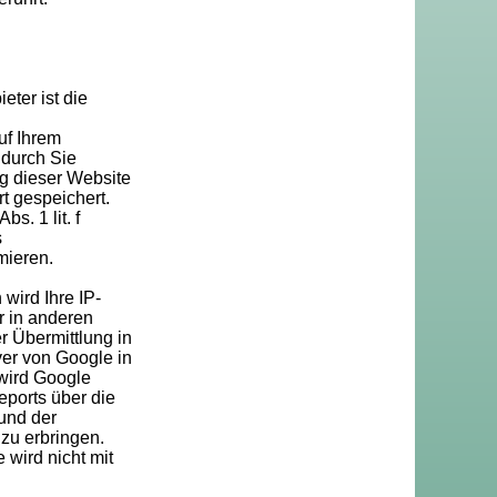
ter ist die
uf Ihrem
 durch Sie
g dieser Website
t gespeichert.
s. 1 lit. f
s
mieren.
wird Ihre IP-
r in anderen
 Übermittlung in
ver von Google in
 wird Google
ports über die
und der
zu erbringen.
wird nicht mit