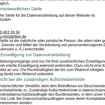
öglich.
erantwortlichen Stelle
he Stelle für die Datenverarbeitung auf dieser Website ist:
n GmbH
30 403 34 34
g-immobilien.de
telle ist die natürliche oder juristische Person, die allein oder
e Zwecke und Mittel der Verarbeitung von personenbezogenen D
ressen o. Ä.) entscheidet.
r Einwilligung zur Datenverarbeitung
beitungsvorgänge sind nur mit Ihrer ausdrücklichen Einwilligun
ts erteilte Einwilligung jederzeit widerrufen. Dazu reicht eine 
-Mail an uns. Die Rechtmäßigkeit der bis zum Widerruf erfolgten
g bleibt vom Widerruf unberührt.
cht bei der zuständigen Aufsichtsbehörde
hutzrechtlicher Verstöße steht dem Betroffenen ein Beschwerde
ichtsbehörde zu. Zuständige Aufsichtsbehörde in datenschutzr
Landesdatenschutzbeauftragte des Bundeslandes, in dem unser
 Eine Liste der Datenschutzbeauftragten sowie deren Kontaktda
 entnommen werden: