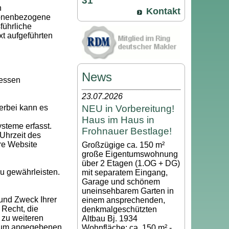
31
n
Kontakt
sonenbezogene
führliche
t aufgeführten
News
Dessen
23.07.2026
NEU in Vorbereitung!
erbei kann es
Haus im Haus in
steme erfasst.
Frohnauer Bestlage!
 Uhrzeit des
ere Website
Großzügige ca. 150 m²
große Eigentumswohnung
über 2 Etagen (1.OG + DG)
zu gewährleisten.
mit separatem Eingang,
Garage und schönem
uneinsehbarem Garten in
 und Zweck Ihrer
einem ansprechenden,
Recht, die
denkmalgeschützten
 zu weiteren
Altbau Bj. 1934
ssum angegebenen
Wohnfläche: ca. 150 m² -