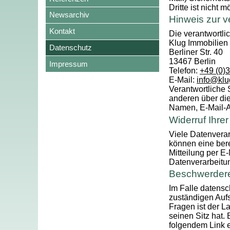
Dritte ist nicht m
Newsarchiv
Hinweis zur v
Kontakt
Die verantwortlic
Klug Immobilie
Datenschutz
Berliner Str. 40
13467 Berlin
Impressum
Telefon:
+49 (0)
E-Mail:
info@klu
Verantwortliche S
anderen über di
Namen, E-Mail-Ad
Widerruf Ihre
Viele Datenverar
können eine berei
Mitteilung per E
Datenverarbeitun
Beschwerdere
Im Falle datensc
zuständigen Aufs
Fragen ist der 
seinen Sitz hat.
folgendem Link