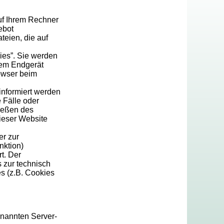
uf Ihrem Rechner
ebot
teien, die auf
ies”. Sie werden
rem Endgerät
rowser beim
informiert werden
 Fälle oder
ießen des
dieser Website
er zur
nktion)
t. Der
 zur technisch
es (z.B. Cookies
enannten Server-