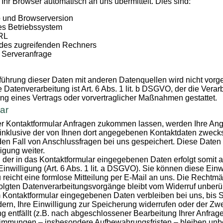
 Ihr Browser automatisch an uns übermittelt. Dies sind:
 und Browserversion
s Betriebssystem
URL
des zugreifenden Rechners
r Serveranfrage
hrung dieser Daten mit anderen Datenquellen wird nicht vor
 Datenverarbeitung ist Art. 6 Abs. 1 lit. b DSGVO, der die Verar
ung eines Vertrags oder vorvertraglicher Maßnahmen gestattet.
ar
r Kontaktformular Anfragen zukommen lassen, werden Ihre A
 inklusive der von Ihnen dort angegebenen Kontaktdaten zweck
den Fall von Anschlussfragen bei uns gespeichert. Diese Daten 
igung weiter.
 der in das Kontaktformular eingegebenen Daten erfolgt somit a
inwilligung (Art. 6 Abs. 1 lit. a DSGVO). Sie können diese Einwi
 reicht eine formlose Mitteilung per E-Mail an uns. Die Rechtmä
olgten Datenverarbeitungsvorgänge bleibt vom Widerruf unberüh
 Kontaktformular eingegebenen Daten verbleiben bei uns, bis S
ern, Ihre Einwilligung zur Speicherung widerrufen oder der Zwe
 entfällt (z.B. nach abgeschlossener Bearbeitung Ihrer Anfrag
timmungen – insbesondere Aufbewahrungsfristen – bleiben unbe