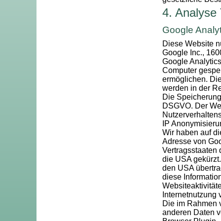
4. Analyse
Google Analyt
Diese Website nu
Google Inc., 16
Google Analytics
Computer gespei
ermöglichen. Di
werden in der Re
Die Speicherung 
DSGVO. Der Websi
Nutzerverhalten
IP Anonymisieru
Wir haben auf di
Adresse von Goo
Vertragsstaaten
die USA gekürzt.
den USA übertrag
diese Informati
Websiteaktivitä
Internetnutzung
Die im Rahmen vo
anderen Daten 