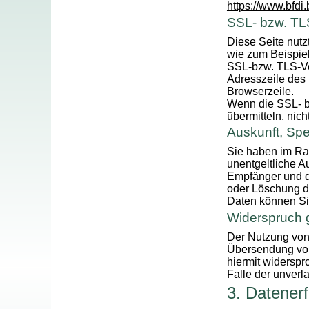
https://www.bfdi
SSL- bzw. TL
Diese Seite nutz
wie zum Beispiel
SSL-bzw. TLS-Ve
Adresszeile des 
Browserzeile.
Wenn die SSL- bz
übermitteln, nic
Auskunft, Sp
Sie haben im Ra
unentgeltliche 
Empfänger und d
oder Löschung d
Daten können Si
Widerspruch 
Der Nutzung von 
Übersendung von 
hiermit widerspr
Falle der unver
3. Datener