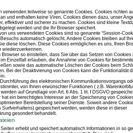
en verwenden teilweise so genannte Cookies. Cookies richten a
an und enthalten keine Viren. Cookies dienen dazu, unser Ang
r, effektiver und sicherer zu machen. Cookies sind kleine Textda
gelegt werden und die Ihr Browser speichert.
 von uns verwendeten Cookies sind so genannte “Session-Cook
 Besuchs automatisch gelöscht. Andere Cookies bleiben auf Ih
Sie diese löschen. Diese Cookies ermöglichen es uns, Ihren B
h wiederzuerkennen.
 Browser so einstellen, dass Sie über das Setzen von Cookies 
im Einzelfall erlauben, die Annahme von Cookies für bestimmte
ließen sowie das automatische Löschen der Cookies beim Schl
en. Bei der Deaktivierung von Cookies kann die Funktionalität 
in.
r Durchführung des elektronischen Kommunikationsvorgangs od
estimmter, von Ihnen erwünschter Funktionen ( z.B. Warenkorbfu
, werden auf Grundlage von Art. 6 Abs. 1 lit. f DSGVO gespeicher
 hat ein berechtigtes Interesse an der Speicherung von Cookies
 optimierten Bereitstellung seiner Dienste. Soweit andere Cooki
s Surfverhaltens) gespeichert werden, werden diese in dieser
ärung gesondert behandelt.
ateien
 Seiten erhebt und speichert automatisch Informationen in so g