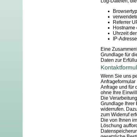
Log-Dateien, die
Browsertyp
verwendete
Referrer 
Hostname 
Uhrzeit de
IP-Adresse
Eine Zusammenfü
Grundlage für die
Daten zur Erfüll
Kontaktformul
Wenn Sie uns pe
Anfrageformular
Anfrage und für 
ohne Ihre Einwill
Die Verarbeitung
Grundlage Ihrer E
widerrufen. Dazu
zum Widerruf erf
Die von Ihnen im
Löschung aufford
Datenspeicherung
gesetzliche Bes