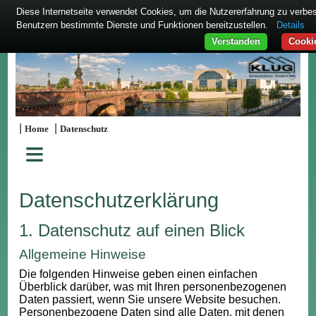
Diese Internetseite verwendet Cookies, um die Nutzererfahrung zu verbe
Benutzern bestimmte Dienste und Funktionen bereitzustellen.
Details
Verstanden
Cooki
|
|
Home
Datenschutz
≡
Datenschutzerklärung
1. Datenschutz auf einen Blick
Allgemeine Hinweise
Die folgenden Hinweise geben einen einfachen
Überblick darüber, was mit Ihren personenbezogenen
Daten passiert, wenn Sie unsere Website besuchen.
Personenbezogene Daten sind alle Daten, mit denen