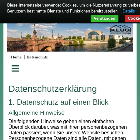
Diese Internetseite verwendet Cookies, um die Nutzererfahrung zu verbe
Benutzern bestimmte Dienste und Funktionen bereitzustellen.
Details
Verstanden
Cooki
|
|
Home
Datenschutz
≡
Datenschutzerklärung
1. Datenschutz auf einen Blick
Allgemeine Hinweise
Die folgenden Hinweise geben einen einfachen
Überblick darüber, was mit Ihren personenbezogenen
Daten passiert, wenn Sie unsere Website besuchen.
Personenbezogene Daten sind alle Daten, mit denen