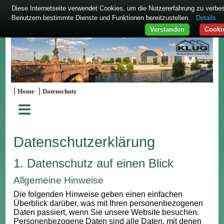
Diese Internetseite verwendet Cookies, um die Nutzererfahrung zu verbe
Benutzern bestimmte Dienste und Funktionen bereitzustellen.
Details
Verstanden
Cooki
|
|
Home
Datenschutz
≡
Datenschutzerklärung
1. Datenschutz auf einen Blick
Allgemeine Hinweise
Die folgenden Hinweise geben einen einfachen
Überblick darüber, was mit Ihren personenbezogenen
Daten passiert, wenn Sie unsere Website besuchen.
Personenbezogene Daten sind alle Daten, mit denen