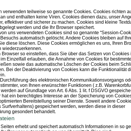
en verwenden teilweise so genannte Cookies. Cookies richten a
an und enthalten keine Viren. Cookies dienen dazu, unser Ang
r, effektiver und sicherer zu machen. Cookies sind kleine Textda
gelegt werden und die Ihr Browser speichert.
 von uns verwendeten Cookies sind so genannte “Session-Cook
 Besuchs automatisch gelöscht. Andere Cookies bleiben auf Ih
Sie diese löschen. Diese Cookies ermöglichen es uns, Ihren B
h wiederzuerkennen.
 Browser so einstellen, dass Sie über das Setzen von Cookies 
im Einzelfall erlauben, die Annahme von Cookies für bestimmte
ließen sowie das automatische Löschen der Cookies beim Schl
en. Bei der Deaktivierung von Cookies kann die Funktionalität 
in.
r Durchführung des elektronischen Kommunikationsvorgangs od
estimmter, von Ihnen erwünschter Funktionen ( z.B. Warenkorbfu
, werden auf Grundlage von Art. 6 Abs. 1 lit. f DSGVO gespeicher
 hat ein berechtigtes Interesse an der Speicherung von Cookies
 optimierten Bereitstellung seiner Dienste. Soweit andere Cooki
s Surfverhaltens) gespeichert werden, werden diese in dieser
ärung gesondert behandelt.
ateien
 Seiten erhebt und speichert automatisch Informationen in so g