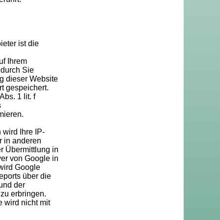
ter ist die
uf Ihrem
 durch Sie
g dieser Website
t gespeichert.
s. 1 lit. f
s
mieren.
wird Ihre IP-
r in anderen
 Übermittlung in
ver von Google in
 wird Google
ports über die
und der
zu erbringen.
wird nicht mit