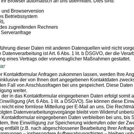
 Ihr Browser automatisch an uns übermittelt. Dies sind:
 und Browserversion
s Betriebssystem
URL
des zugreifenden Rechners
r Serveranfrage
hrung dieser Daten mit anderen Datenquellen wird nicht vor
 Datenverarbeitung ist Art. 6 Abs. 1 lit. b DSGVO, der die Verar
ung eines Vertrags oder vorvertraglicher Maßnahmen gestattet.
ar
r Kontaktformular Anfragen zukommen lassen, werden Ihre A
 inklusive der von Ihnen dort angegebenen Kontaktdaten zweck
den Fall von Anschlussfragen bei uns gespeichert. Diese Daten 
igung weiter.
 der in das Kontaktformular eingegebenen Daten erfolgt somit a
inwilligung (Art. 6 Abs. 1 lit. a DSGVO). Sie können diese Einwi
 reicht eine formlose Mitteilung per E-Mail an uns. Die Rechtmä
olgten Datenverarbeitungsvorgänge bleibt vom Widerruf unberüh
 Kontaktformular eingegebenen Daten verbleiben bei uns, bis S
ern, Ihre Einwilligung zur Speicherung widerrufen oder der Zwe
 entfällt (z.B. nach abgeschlossener Bearbeitung Ihrer Anfrag
timmungen – insbesondere Aufbewahrungsfristen – bleiben unbe