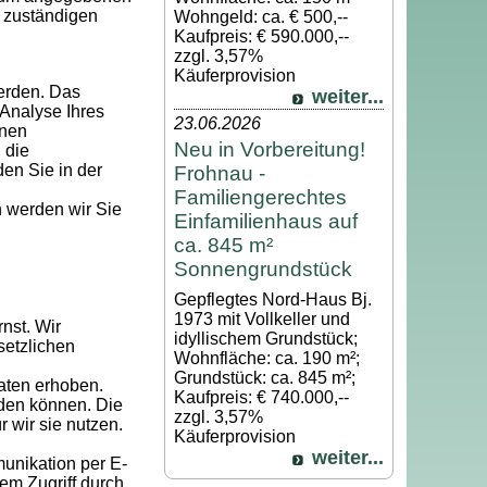
 zuständigen
Wohngeld: ca. € 500,--
Kaufpreis: € 590.000,--
zzgl. 3,57%
Käuferprovision
werden. Das
weiter...
Analyse Ihres
23.06.2026
hnen
Neu in Vorbereitung!
 die
den Sie in der
Frohnau -
Familiengerechtes
 werden wir Sie
Einfamilienhaus auf
ca. 845 m²
Sonnengrundstück
Gepflegtes Nord-Haus Bj.
1973 mit Vollkeller und
nst. Wir
idyllischem Grundstück;
setzlichen
Wohnfläche: ca. 190 m²;
Grundstück: ca. 845 m²;
aten erhoben.
Kaufpreis: € 740.000,--
rden können. Die
zzgl. 3,57%
 wir sie nutzen.
Käuferprovision
weiter...
munikation per E-
em Zugriff durch