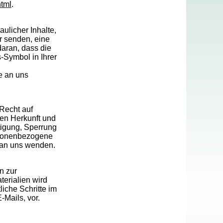
html
.
ulicher Inhalte,
r senden, eine
aran, dass die
s-Symbol in Ihrer
e an uns
Recht auf
ren Herkunft und
tigung, Sperrung
rsonenbezogene
 an uns wenden.
n zur
erialien wird
liche Schritte im
Mails, vor.