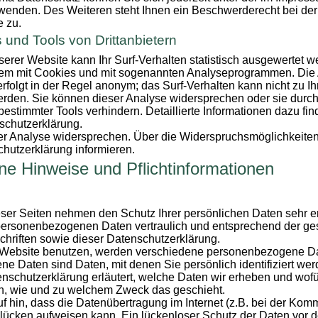
wenden. Des Weiteren steht Ihnen ein Beschwerderecht bei der
e zu.
 und Tools von Drittanbietern
rer Website kann Ihr Surf-Verhalten statistisch ausgewertet 
llem mit Cookies und mit sogenannten Analyseprogrammen. Die 
erfolgt in der Regel anonym; das Surf-Verhalten kann nicht zu I
erden. Sie können dieser Analyse widersprechen oder sie durch
estimmter Tools verhindern. Detaillierte Informationen dazu fin
schutzerklärung.
er Analyse widersprechen. Über die Widerspruchsmöglichkeiten
chutzerklärung informieren.
ne Hinweise und Pflichtinformationen
eser Seiten nehmen den Schutz Ihrer persönlichen Daten sehr er
personenbezogenen Daten vertraulich und entsprechend der ge
hriften sowie dieser Datenschutzerklärung.
Website benutzen, werden verschiedene personenbezogene D
 Daten sind Daten, mit denen Sie persönlich identifiziert we
nschutzerklärung erläutert, welche Daten wir erheben und wofür
ch, wie und zu welchem Zweck das geschieht.
f hin, dass die Datenübertragung im Internet (z.B. bei der Kom
slücken aufweisen kann. Ein lückenloser Schutz der Daten vor d