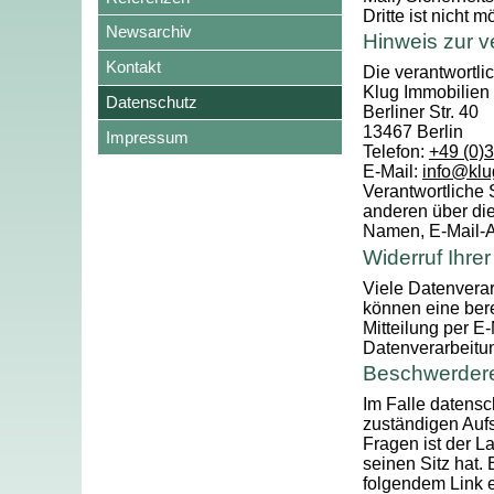
Dritte ist nicht m
Newsarchiv
Hinweis zur v
Kontakt
Die verantwortlic
Klug Immobilie
Datenschutz
Berliner Str. 40
13467 Berlin
Impressum
Telefon:
+49 (0)
E-Mail:
info@klu
Verantwortliche S
anderen über di
Namen, E-Mail-Ad
Widerruf Ihre
Viele Datenverar
können eine berei
Mitteilung per E
Datenverarbeitun
Beschwerdere
Im Falle datensc
zuständigen Aufs
Fragen ist der 
seinen Sitz hat.
folgendem Link