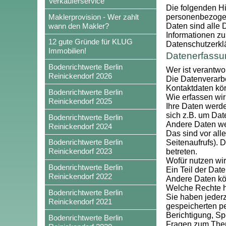
Verkäuferservice
Die folgenden Hi
Maklerprovision - Wer zahlt
personenbezogen
wann den Makler?
Daten sind alle 
Informationen z
12 gute Gründe für KLUG
Datenschutzerkl
Immobilien!
Datenerfassu
Bodenrichtwerte Berlin
Wer ist verantwo
Reinickendorf 2026
Die Datenverarbe
Kontaktdaten kö
Bodenrichtwerte Berlin
Wie erfassen wir
Reinickendorf 2025
Ihre Daten werde
sich z.B. um Dat
Bodenrichtwerte Berlin
Andere Daten we
Reinickendorf 2024
Das sind vor all
Bodenrichtwerte Berlin
Seitenaufrufs). 
Reinickendorf 2023
betreten.
Wofür nutzen wir
Bodenrichtwerte Berlin
Ein Teil der Dat
Reinickendorf 2022
Andere Daten kö
Welche Rechte h
Bodenrichtwerte Berlin
Sie haben jederz
Reinickendorf 2021
gespeicherten p
Berichtigung, Sp
Bodenrichtwerte Berlin
Fragen zum Them