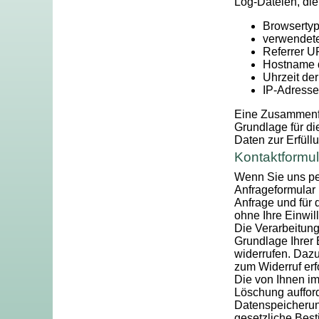
Log-Dateien, die
Browsertyp
verwendete
Referrer 
Hostname 
Uhrzeit de
IP-Adresse
Eine Zusammenfü
Grundlage für die
Daten zur Erfüll
Kontaktformul
Wenn Sie uns pe
Anfrageformular
Anfrage und für 
ohne Ihre Einwill
Die Verarbeitung
Grundlage Ihrer E
widerrufen. Dazu
zum Widerruf erf
Die von Ihnen im
Löschung aufford
Datenspeicherung
gesetzliche Bes