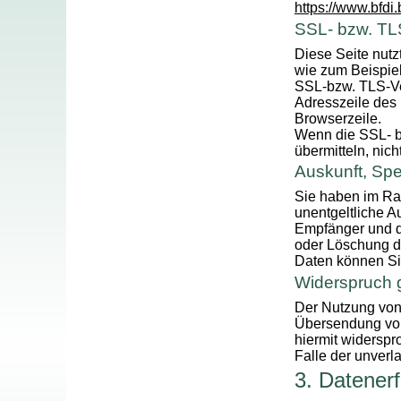
https://www.bfdi
SSL- bzw. TL
Diese Seite nutz
wie zum Beispiel
SSL-bzw. TLS-Ve
Adresszeile des 
Browserzeile.
Wenn die SSL- bz
übermitteln, nic
Auskunft, Sp
Sie haben im Ra
unentgeltliche 
Empfänger und d
oder Löschung d
Daten können Si
Widerspruch 
Der Nutzung von 
Übersendung von 
hiermit widerspr
Falle der unver
3. Datener