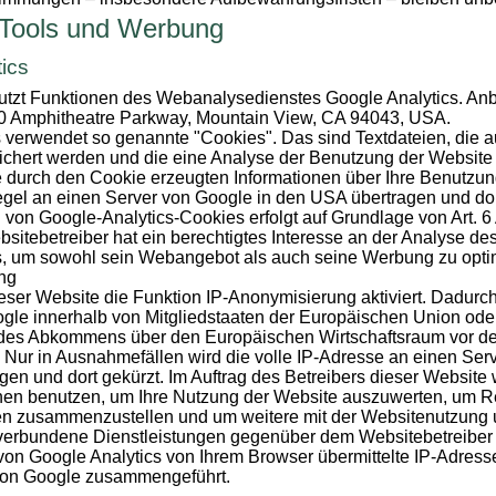
 Tools und Werbung
ics
tzt Funktionen des Webanalysedienstes Google Analytics. Anbie
00 Amphitheatre Parkway, Mountain View, CA 94043, USA.
 verwendet so genannte "Cookies". Das sind Textdateien, die a
chert werden und die eine Analyse der Benutzung der Website
e durch den Cookie erzeugten Informationen über Ihre Benutzun
gel an einen Server von Google in den USA übertragen und dor
von Google-Analytics-Cookies erfolgt auf Grundlage von Art. 6 Ab
tebetreiber hat ein berechtigtes Interesse an der Analyse de
s, um sowohl sein Webangebot als auch seine Werbung zu opti
ng
eser Website die Funktion IP-Anonymisierung aktiviert. Dadurch 
gle innerhalb von Mitgliedstaaten der Europäischen Union ode
 des Abkommens über den Europäischen Wirtschaftsraum vor der
 Nur in Ausnahmefällen wird die volle IP-Adresse an einen Ser
en und dort gekürzt. Im Auftrag des Betreibers dieser Website
onen benutzen, um Ihre Nutzung der Website auszuwerten, um Re
ten zusammenzustellen und um weitere mit der Websitenutzung 
 verbundene Dienstleistungen gegenüber dem Websitebetreiber 
n Google Analytics von Ihrem Browser übermittelte IP-Adresse 
von Google zusammengeführt.