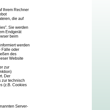
uf Ihrem Rechner
ebot
teien, die auf
ies”. Sie werden
rem Endgerät
rowser beim
informiert werden
 Fälle oder
ießen des
dieser Website
er zur
nktion)
t. Der
 zur technisch
es (z.B. Cookies
enannten Server-