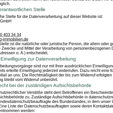
öglich.
erantwortlichen Stelle
he Stelle für die Datenverarbeitung auf dieser Website ist:
n GmbH
30 403 34 34
g-immobilien.de
telle ist die natürliche oder juristische Person, die allein oder
e Zwecke und Mittel der Verarbeitung von personenbezogenen D
ressen o. Ä.) entscheidet.
r Einwilligung zur Datenverarbeitung
beitungsvorgänge sind nur mit Ihrer ausdrücklichen Einwilligun
ts erteilte Einwilligung jederzeit widerrufen. Dazu reicht eine 
-Mail an uns. Die Rechtmäßigkeit der bis zum Widerruf erfolgten
g bleibt vom Widerruf unberührt.
cht bei der zuständigen Aufsichtsbehörde
hutzrechtlicher Verstöße steht dem Betroffenen ein Beschwerde
ichtsbehörde zu. Zuständige Aufsichtsbehörde in datenschutzr
Landesdatenschutzbeauftragte des Bundeslandes, in dem unser
 Eine Liste der Datenschutzbeauftragten sowie deren Kontaktda
 entnommen werden: