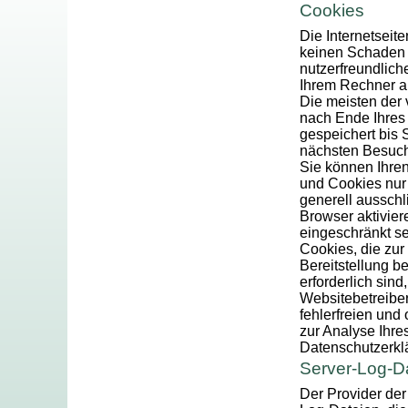
Cookies
Die Internetseit
keinen Schaden 
nutzerfreundliche
Ihrem Rechner ab
Die meisten der
nach Ende Ihres
gespeichert bis 
nächsten Besuc
Sie können Ihren
und Cookies nur 
generell aussch
Browser aktivier
eingeschränkt se
Cookies, die zu
Bereitstellung b
erforderlich sind
Websitebetreiber
fehlerfreien und
zur Analyse Ihre
Datenschutzerkl
Server-Log-D
Der Provider der