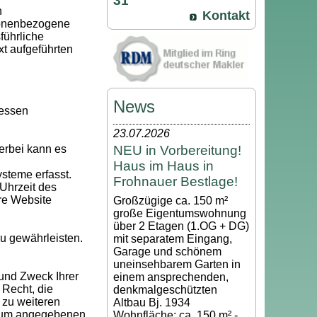
31
n
Kontakt
sonenbezogene
führliche
t aufgeführten
News
Dessen
23.07.2026
NEU in Vorbereitung!
erbei kann es
Haus im Haus in
steme erfasst.
Frohnauer Bestlage!
 Uhrzeit des
ere Website
Großzügige ca. 150 m²
große Eigentumswohnung
über 2 Etagen (1.OG + DG)
zu gewährleisten.
mit separatem Eingang,
Garage und schönem
uneinsehbarem Garten in
 und Zweck Ihrer
einem ansprechenden,
Recht, die
denkmalgeschützten
 zu weiteren
Altbau Bj. 1934
ssum angegebenen
Wohnfläche: ca. 150 m² -