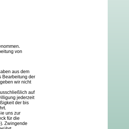
genommen.
beitung von
ngaben aus dem
s Bearbeitung der
geben wir nicht
usschließlich auf
lligung jederzeit
ßigkeit der bis
rt.
ie uns zur
ck für die
e). Zwingende
rührt.