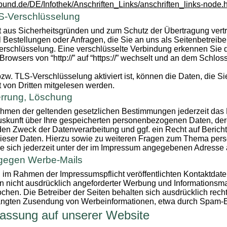
.bund.de/DE/Infothek/Anschriften_Links/anschriften_links-node.
S-Verschlüsselung
t aus Sicherheitsgründen und zum Schutz der Übertragung vertra
 Bestellungen oder Anfragen, die Sie an uns als Seitenbetreibe
rschlüsselung. Eine verschlüsselte Verbindung erkennen Sie d
Browsers von “http://” auf “https://” wechselt und an dem Schlos
w. TLS-Verschlüsselung aktiviert ist, können die Daten, die Si
ht von Dritten mitgelesen werden.
errung, Löschung
hmen der geltenden gesetzlichen Bestimmungen jederzeit das 
Auskunft über Ihre gespeicherten personenbezogenen Daten, de
en Zweck der Datenverarbeitung und ggf. ein Recht auf Berich
ieser Daten. Hierzu sowie zu weiteren Fragen zum Thema pe
e sich jederzeit unter der im Impressum angegebenen Adresse
gegen Werbe-Mails
im Rahmen der Impressumspflicht veröffentlichten Kontaktdate
nicht ausdrücklich angeforderter Werbung und Informationsmat
ochen. Die Betreiber der Seiten behalten sich ausdrücklich recht
langten Zusendung von Werbeinformationen, etwa durch Spam-E-
fassung auf unserer Website