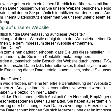
nweise geben einen einfachen Überblick darüber, was mit Ihre
en Daten passiert, wenn Sie unsere Website besuchen. Per
Daten, mit denen Sie persönlich identifiziert werden können. Aus
um Thema Datenschutz entnehmen Sie unserer unter diesem Tex
ärung.
ng auf unserer Website
rtlich für die Datenerfassung auf dieser Website?
itung auf dieser Website erfolgt durch den Websitebetreiber. 
nnen Sie dem Impressum dieser Website entnehmen.
 Ihre Daten?
n zum einen dadurch erhoben, dass Sie uns diese mitteilen. Hi
en handeln, die Sie in ein Kontaktformular eingeben.
rden automatisch beim Besuch der Website durch unsere IT-Sy
em technische Daten (z.B. Internetbrowser, Betriebssystem oder
Die Erfassung dieser Daten erfolgt automatisch, sobald Sie uns
 Ihre Daten?
en wird erhoben, um eine fehlerfreie Bereitstellung der Website 
nnen zur Analyse Ihres Nutzerverhaltens verwendet werden.
aben Sie bezüglich Ihrer Daten?
eit das Recht unentgeltlich Auskunft über Herkunft, Empfänger
ersonenbezogenen Daten zu erhalten. Sie haben außerdem ein 
errung oder Löschung dieser Daten zu verlangen. Hierzu sowie
a Datenschutz können Sie sich jederzeit unter der im Impre