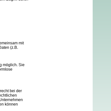
 gemeinsam mit
aten (z.B.
g möglich. Sie
formlose
recht bei der
echtlichen
 Unternehmen
ten können