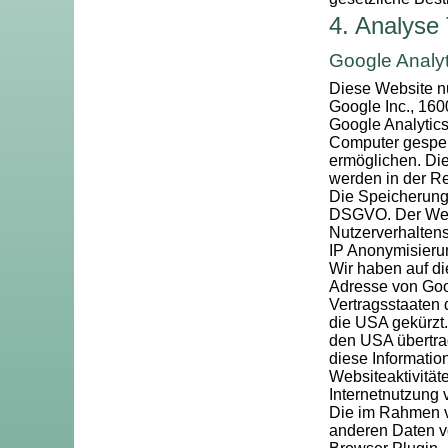
4. Analyse
Google Analyt
Diese Website nu
Google Inc., 16
Google Analytics
Computer gespei
ermöglichen. Di
werden in der Re
Die Speicherung 
DSGVO. Der Websi
Nutzerverhalten
IP Anonymisieru
Wir haben auf di
Adresse von Goo
Vertragsstaaten
die USA gekürzt.
den USA übertrag
diese Informati
Websiteaktivitä
Internetnutzung
Die im Rahmen vo
anderen Daten 