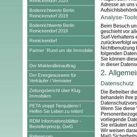
Reinickendorf 2020
Adresse an uns 
Aufsichtsbehörd
Bodenrichtwerte Berlin
Reinickendorf 2019
Analyse-Tools
Bodenrichtwerte Berlin
Beim Besuch unse
Reinickendorf 2018
geschieht vor a
Surf-Verhaltens 
Reinickendorf
zurückverfolgt w
Nichtbenutzung b
Partner `Rund um die Immobilie
folgenden Daten
´
Sie können dies
in dieser Datens
Der Makleralleinauftrag
2. Allgemei
Der Energieausweis für
Verkäufer / Vermieter
Datenschutz
Zeitungsbericht über Klug
Die Betreiber di
Immobilien
behandeln Ihre 
Datenschutzvorsc
PETA stoppt Tierquälerei !
Wenn Sie diese 
Helfen Sie Leben zu retten!
Personenbezogene
vorliegende Date
RDM Informationsblätter -
Sie erläutert au
Bestellerprinzip, GwG
Wir weisen darau
Mail) Sicherheit
Referenzen