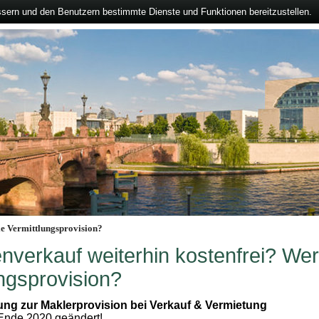
ssern und den Benutzern bestimmte Dienste und Funktionen bereitzustellen.
ie Vermittlungsprovision?
nverkauf weiterhin kostenfrei? Wer 
ngsprovision?
ng zur Maklerprovision bei Verkauf & Vermietung
 Ende 2020 geändert!