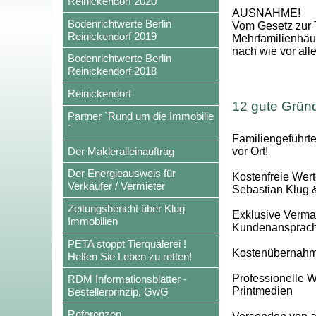
Reinickendorf 2020
AUSNAHME!
Bodenrichtwerte Berlin
Vom Gesetz zur 
Reinickendorf 2019
Mehrfamilienhäus
nach wie vor all
Bodenrichtwerte Berlin
Reinickendorf 2018
Reinickendorf
12 gute Grün
Partner `Rund um die Immobilie
´
Familiengeführt
Der Makleralleinauftrag
vor Ort!
Der Energieausweis für
Kostenfreie Wert
Verkäufer / Vermieter
Sebastian Klug
Zeitungsbericht über Klug
Exklusive Vermark
Immobilien
Kundenansprac
PETA stoppt Tierquälerei !
Kostenübernahme
Helfen Sie Leben zu retten!
Professionelle W
RDM Informationsblätter -
Printmedien
Bestellerprinzip, GwG
Referenzen