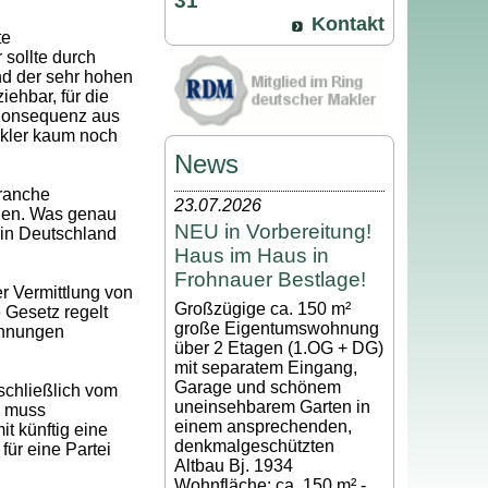
31
Kontakt
te
 sollte durch
nd der sehr hohen
ehbar, für die
 Konsequenz aus
akler kaum noch
News
branche
23.07.2026
lien. Was genau
NEU in Vorbereitung!
 in Deutschland
Haus im Haus in
Frohnauer Bestlage!
r Vermittlung von
Großzügige ca. 150 m²
Gesetz regelt
große Eigentumswohnung
ohnungen
über 2 Etagen (1.OG + DG)
mit separatem Eingang,
Garage und schönem
sschließlich vom
uneinsehbarem Garten in
, muss
einem ansprechenden,
t künftig eine
denkmalgeschützten
für eine Partei
Altbau Bj. 1934
Wohnfläche: ca. 150 m² -