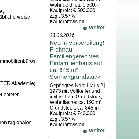
Wohngeld: ca. € 500,--
Kaufpreis: € 590.000,--
e,
zzgl. 3,57%
 üblicherweise
Käuferprovision
weiter...
23.06.2026
Neu in Vorbereitung!
Frohnau -
Familiengerechtes
 Immobilienbüros
Einfamilienhaus auf
ca. 845 m²
Sonnengrundstück
ETTER Akademie)
Gepflegtes Nord-Haus Bj.
1973 mit Vollkeller und
richteter
idyllischem Grundstück;
Wohnfläche: ca. 190 m²;
Grundstück: ca. 845 m²;
Kaufpreis: € 740.000,--
zzgl. 3,57%
ren regionalen
Käuferprovision
weiter...