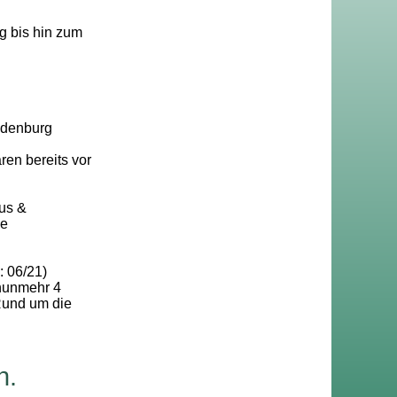
g bis hin zum
ndenburg
en bereits vor
us &
ie
: 06/21)
 nunmehr 4
Rund um die
n.