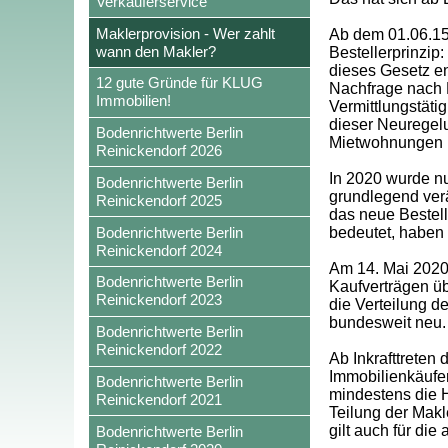
Verkäuferservice
Maklerprovision - Wer zahlt
Ab dem 01.06.15 
wann den Makler?
Bestellerprinzip
dieses Gesetz en
12 gute Gründe für KLUG
Nachfrage nach M
Immobilien!
Vermittlungstäti
dieser Neuregel
Bodenrichtwerte Berlin
Mietwohnungen 
Reinickendorf 2026
In 2020 wurde n
Bodenrichtwerte Berlin
grundlegend verä
Reinickendorf 2025
das neue Bestell
Bodenrichtwerte Berlin
bedeutet, haben
Reinickendorf 2024
Am 14. Mai 2020 
Bodenrichtwerte Berlin
Kaufverträgen ü
Reinickendorf 2023
die Verteilung 
bundesweit neu. 
Bodenrichtwerte Berlin
Reinickendorf 2022
Ab Inkrafttreten
Immobilienkäufer
Bodenrichtwerte Berlin
mindestens die H
Reinickendorf 2021
Teilung der Makl
gilt auch für die
Bodenrichtwerte Berlin