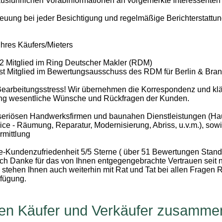
usführlichen Vorabinformationen an vorgemerkte Interessenten
euung bei jeder Besichtigung und regelmäßige Berichterstattun
Ihres Käufers/Mieters
82 Mitglied im Ring Deutscher Makler (RDM)
ist Mitglied im Bewertungsausschuss des RDM für Berlin & Bra
Bearbeitungsstress! Wir übernehmen die Korrespondenz und klär
ung wesentliche Wünsche und Rückfragen der Kunden.
 seriösen Handwerksfirmen und baunahen Dienstleistungen (Ha
ce - Räumung, Reparatur, Modernisierung, Abriss, u.v.m.), sow
rmittlung
e-Kundenzufriedenheit 5/5 Sterne ( über 51 Bewertungen Stand
ich Danke für das von Ihnen entgegengebrachte Vertrauen seit
stehen Ihnen auch weiterhin mit Rat und Tat bei allen Fragen 
rfügung.
gen Käufer und Verkäufer zusamme