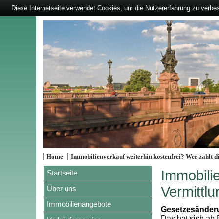
Diese Internetseite verwendet Cookies, um die Nutzererfahrung zu verbe
|
|
Home
Immobilienverkauf weiterhin kostenfrei? Wer zahlt d
Immobilie
Startseite
Vermittlu
Über uns
Immobilienangebote
Gesetzesänderu
Das hat sich ab