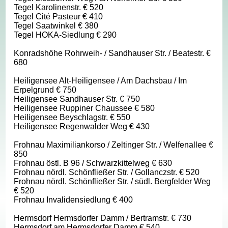
Tegel Karolinenstr. € 520
Tegel Cité Pasteur € 410
Tegel Saatwinkel € 380
Tegel HOKA-Siedlung € 290
Konradshöhe Rohrweih- / Sandhauser Str. / Beatestr. €
680
Heiligensee Alt-Heiligensee / Am Dachsbau / Im
Erpelgrund € 750
Heiligensee Sandhauser Str. € 750
Heiligensee Ruppiner Chaussee € 580
Heiligensee Beyschlagstr. € 550
Heiligensee Regenwalder Weg € 430
Frohnau Maximiliankorso / Zeltinger Str. / Welfenallee €
850
Frohnau östl. B 96 / Schwarzkittelweg € 630
Frohnau nördl. Schönfließer Str. / Gollanczstr. € 520
Frohnau nördl. Schönfließer Str. / südl. Bergfelder Weg
€ 520
Frohnau Invalidensiedlung € 400
Hermsdorf Hermsdorfer Damm / Bertramstr. € 730
Hermsdorf am Hermsdorfer Damm € 540