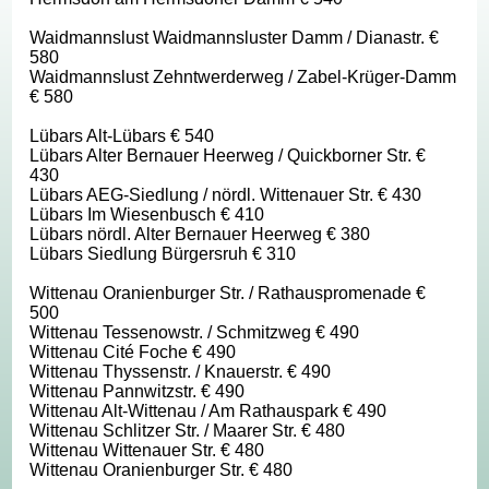
Waidmannslust Waidmannsluster Damm / Dianastr. €
580
Waidmannslust Zehntwerderweg / Zabel-Krüger-Damm
€ 580
Lübars Alt-Lübars € 540
Lübars Alter Bernauer Heerweg / Quickborner Str. €
430
Lübars AEG-Siedlung / nördl. Wittenauer Str. € 430
Lübars Im Wiesenbusch € 410
Lübars nördl. Alter Bernauer Heerweg € 380
Lübars Siedlung Bürgersruh € 310
Wittenau Oranienburger Str. / Rathauspromenade €
500
Wittenau Tessenowstr. / Schmitzweg € 490
Wittenau Cité Foche € 490
Wittenau Thyssenstr. / Knauerstr. € 490
Wittenau Pannwitzstr. € 490
Wittenau Alt-Wittenau / Am Rathauspark € 490
Wittenau Schlitzer Str. / Maarer Str. € 480
Wittenau Wittenauer Str. € 480
Wittenau Oranienburger Str. € 480