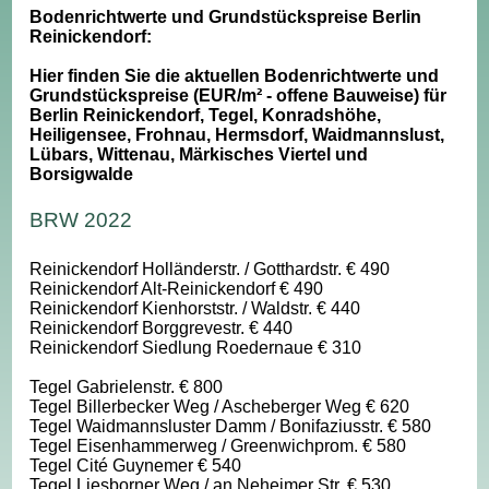
Bodenrichtwerte und Grundstückspreise Berlin
Reinickendorf:
Hier finden Sie die aktuellen Bodenrichtwerte und
Grundstückspreise (EUR/m² - offene Bauweise) für
Berlin Reinickendorf, Tegel, Konradshöhe,
Heiligensee, Frohnau, Hermsdorf, Waidmannslust,
Lübars, Wittenau, Märkisches Viertel und
Borsigwalde
BRW 2022
Reinickendorf Holländerstr. / Gotthardstr. € 490
Reinickendorf Alt-Reinickendorf € 490
Reinickendorf Kienhorststr. / Waldstr. € 440
Reinickendorf Borggrevestr. € 440
Reinickendorf Siedlung Roedernaue € 310
Tegel Gabrielenstr. € 800
Tegel Billerbecker Weg / Ascheberger Weg € 620
Tegel Waidmannsluster Damm / Bonifaziusstr. € 580
Tegel Eisenhammerweg / Greenwichprom. € 580
Tegel Cité Guynemer € 540
Tegel Liesborner Weg / an Neheimer Str. € 530