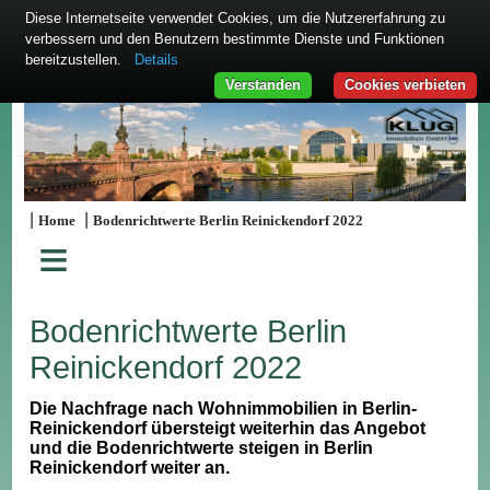
Diese Internetseite verwendet Cookies, um die Nutzererfahrung zu
verbessern und den Benutzern bestimmte Dienste und Funktionen
bereitzustellen.
Details
Verstanden
Cookies verbieten
|
|
Home
Bodenrichtwerte Berlin Reinickendorf 2022
≡
Bodenrichtwerte Berlin
Reinickendorf 2022
Die Nachfrage nach Wohnimmobilien in Berlin-
Reinickendorf übersteigt weiterhin das Angebot
und die Bodenrichtwerte steigen in Berlin
Reinickendorf weiter an.