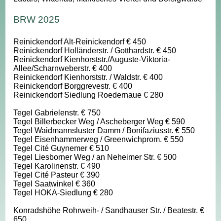
BRW 2025
Reinickendorf Alt-Reinickendorf € 450
Reinickendorf Holländerstr. / Gotthardstr. € 450
Reinickendorf Kienhorststr./Auguste-Viktoria-
Allee/Scharnweberstr. € 400
Reinickendorf Kienhorststr. / Waldstr. € 400
Reinickendorf Borggrevestr. € 400
Reinickendorf Siedlung Roedernaue € 280
Tegel Gabrielenstr. € 750
Tegel Billerbecker Weg / Ascheberger Weg € 590
Tegel Waidmannsluster Damm / Bonifaziusstr. € 550
Tegel Eisenhammerweg / Greenwichprom. € 550
Tegel Cité Guynemer € 510
Tegel Liesborner Weg / an Neheimer Str. € 500
Tegel Karolinenstr. € 490
Tegel Cité Pasteur € 390
Tegel Saatwinkel € 360
Tegel HOKA-Siedlung € 280
Konradshöhe Rohrweih- / Sandhauser Str. / Beatestr. €
650