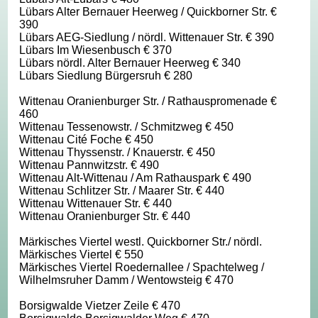
Lübars Alter Bernauer Heerweg / Quickborner Str. €
390
Lübars AEG-Siedlung / nördl. Wittenauer Str. € 390
Lübars Im Wiesenbusch € 370
Lübars nördl. Alter Bernauer Heerweg € 340
Lübars Siedlung Bürgersruh € 280
Wittenau Oranienburger Str. / Rathauspromenade €
460
Wittenau Tessenowstr. / Schmitzweg € 450
Wittenau Cité Foche € 450
Wittenau Thyssenstr. / Knauerstr. € 450
Wittenau Pannwitzstr. € 490
Wittenau Alt-Wittenau / Am Rathauspark € 490
Wittenau Schlitzer Str. / Maarer Str. € 440
Wittenau Wittenauer Str. € 440
Wittenau Oranienburger Str. € 440
Märkisches Viertel westl. Quickborner Str./ nördl.
Märkisches Viertel € 550
Märkisches Viertel Roedernallee / Spachtelweg /
Wilhelmsruher Damm / Wentowsteig € 470
Borsigwalde Vietzer Zeile € 470