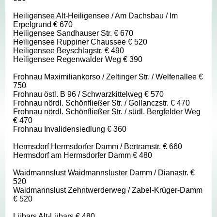
Heiligensee Alt-Heiligensee / Am Dachsbau / Im
Erpelgrund € 670
Heiligensee Sandhauser Str. € 670
Heiligensee Ruppiner Chaussee € 520
Heiligensee Beyschlagstr. € 490
Heiligensee Regenwalder Weg € 390
Frohnau Maximiliankorso / Zeltinger Str. / Welfenallee €
750
Frohnau östl. B 96 / Schwarzkittelweg € 570
Frohnau nördl. Schönfließer Str. / Gollanczstr. € 470
Frohnau nördl. Schönfließer Str. / südl. Bergfelder Weg
€ 470
Frohnau Invalidensiedlung € 360
Hermsdorf Hermsdorfer Damm / Bertramstr. € 660
Hermsdorf am Hermsdorfer Damm € 480
Waidmannslust Waidmannsluster Damm / Dianastr. €
520
Waidmannslust Zehntwerderweg / Zabel-Krüger-Damm
€ 520
Lübars Alt-Lübars € 480