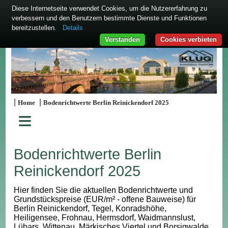
Diese Internetseite verwendet Cookies, um die Nutzererfahrung zu
verbessern und den Benutzern bestimmte Dienste und Funktionen
bereitzustellen.
Details
Verstanden
Cookies verbieten
|
|
Home
Bodenrichtwerte Berlin Reinickendorf 2025
≡
Bodenrichtwerte Berlin
Reinickendorf 2025
Hier finden Sie die aktuellen Bodenrichtwerte und
Grundstückspreise (EUR/m² - offene Bauweise) für
Berlin Reinickendorf, Tegel, Konradshöhe,
Heiligensee, Frohnau, Hermsdorf, Waidmannslust,
Lübars, Wittenau, Märkisches Viertel und Borsigwalde