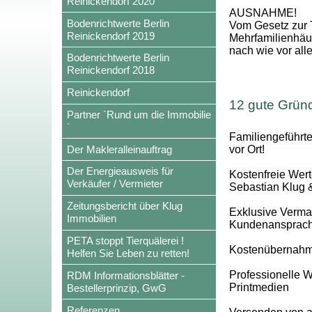
Reinickendorf 2020
AUSNAHME!
Bodenrichtwerte Berlin
Vom Gesetz zur 
Reinickendorf 2019
Mehrfamilienhäus
nach wie vor all
Bodenrichtwerte Berlin
Reinickendorf 2018
Reinickendorf
12 gute Grün
Partner `Rund um die Immobilie
´
Familiengeführt
Der Makleralleinauftrag
vor Ort!
Der Energieausweis für
Kostenfreie Wert
Verkäufer / Vermieter
Sebastian Klug
Zeitungsbericht über Klug
Exklusive Vermark
Immobilien
Kundenansprac
PETA stoppt Tierquälerei !
Kostenübernahme
Helfen Sie Leben zu retten!
Professionelle W
RDM Informationsblätter -
Printmedien
Bestellerprinzip, GwG
Referenzen