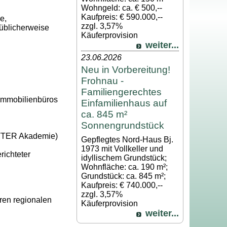
Wohngeld: ca. € 500,--
Kaufpreis: € 590.000,--
e,
zzgl. 3,57%
 üblicherweise
Käuferprovision
weiter...
23.06.2026
Neu in Vorbereitung!
Frohnau -
Familiengerechtes
 Immobilienbüros
Einfamilienhaus auf
ca. 845 m²
Sonnengrundstück
ETTER Akademie)
Gepflegtes Nord-Haus Bj.
1973 mit Vollkeller und
richteter
idyllischem Grundstück;
Wohnfläche: ca. 190 m²;
Grundstück: ca. 845 m²;
Kaufpreis: € 740.000,--
zzgl. 3,57%
ren regionalen
Käuferprovision
weiter...