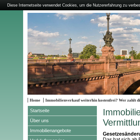
Diese Internetseite verwendet Cookies, um die Nutzererfahrung zu verbe
|
|
Home
Immobilienverkauf weiterhin kostenfrei? Wer zahlt d
Immobilie
Startseite
Vermittlu
Über uns
Immobilienangebote
Gesetzesänderu
Das hat sich ab