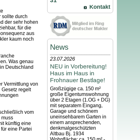
31
Kontakt
te
 sollte durch
nd der sehr hohen
ehbar, für die
 Konsequenz aus
akler kaum noch
News
branche
23.07.2026
lien. Was genau
NEU in Vorbereitung!
 in Deutschland
Haus im Haus in
Frohnauer Bestlage!
r Vermittlung von
Großzügige ca. 150 m²
Gesetz regelt
große Eigentumswohnung
ohnungen
über 2 Etagen (1.OG + DG)
mit separatem Eingang,
Garage und schönem
sschließlich vom
uneinsehbarem Garten in
, muss
einem ansprechenden,
t künftig eine
denkmalgeschützten
für eine Partei
Altbau Bj. 1934
Wohnfläche: ca. 150 m² -