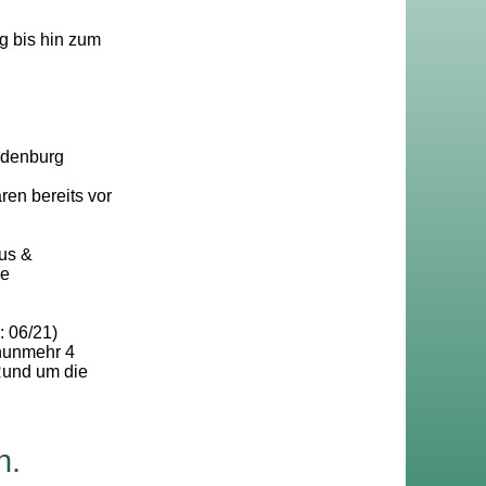
g bis hin zum
ndenburg
en bereits vor
us &
ie
: 06/21)
 nunmehr 4
Rund um die
n.