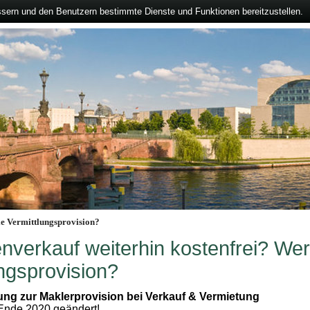
ssern und den Benutzern bestimmte Dienste und Funktionen bereitzustellen.
ie Vermittlungsprovision?
nverkauf weiterhin kostenfrei? Wer 
ngsprovision?
ng zur Maklerprovision bei Verkauf & Vermietung
 Ende 2020 geändert!