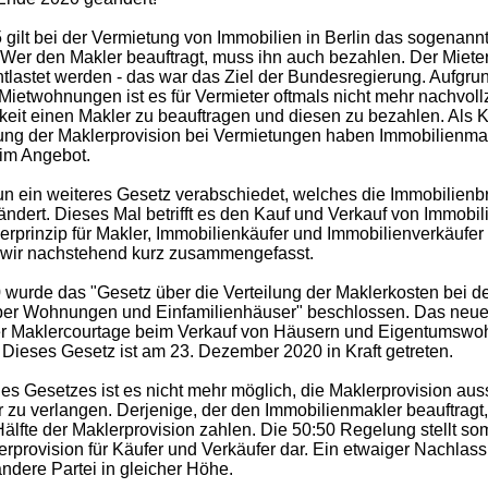
gilt bei der Vermietung von Immobilien in Berlin das sogenann
: Wer den Makler beauftragt, muss ihn auch bezahlen. Der Mieter
tlastet werden - das war das Ziel der Bundesregierung. Aufgru
ietwohnungen ist es für Vermieter oftmals nicht mehr nachvollzi
gkeit einen Makler zu beauftragen und diesen zu bezahlen. Als
ung der Maklerprovision bei Vermietungen haben Immobilienm
im Angebot.
un ein weiteres Gesetz verabschiedet, welches die Immobilien
ndert. Dieses Mal betrifft es den Kauf und Verkauf von Immobi
erprinzip für Makler, Immobilienkäufer und Immobilienverkäufer
 wir nachstehend kurz zusammengefasst.
wurde das "Gesetz über die Verteilung der Maklerkosten bei de
ber Wohnungen und Einfamilienhäuser" beschlossen. Das neue 
der Maklercourtage beim Verkauf von Häusern und Eigentumsw
Dieses Gesetz ist am 23. Dezember 2020 in Kraft getreten.
 des Gesetzes ist es nicht mehr möglich, die Maklerprovision au
 zu verlangen. Derjenige, der den Immobilienmakler beauftragt
älfte der Maklerprovision zahlen. Die 50:50 Regelung stellt somi
erprovision für Käufer und Verkäufer dar. Ein etwaiger Nachlass 
 andere Partei in gleicher Höhe.