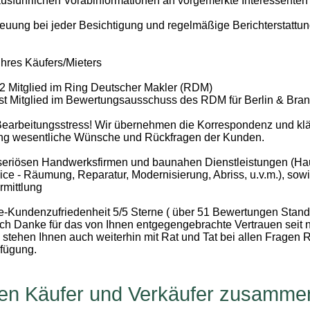
usführlichen Vorabinformationen an vorgemerkte Interessenten
euung bei jeder Besichtigung und regelmäßige Berichterstattun
Ihres Käufers/Mieters
82 Mitglied im Ring Deutscher Makler (RDM)
ist Mitglied im Bewertungsausschuss des RDM für Berlin & Bra
Bearbeitungsstress! Wir übernehmen die Korrespondenz und klär
ung wesentliche Wünsche und Rückfragen der Kunden.
 seriösen Handwerksfirmen und baunahen Dienstleistungen (Ha
ce - Räumung, Reparatur, Modernisierung, Abriss, u.v.m.), sow
rmittlung
e-Kundenzufriedenheit 5/5 Sterne ( über 51 Bewertungen Stand
ich Danke für das von Ihnen entgegengebrachte Vertrauen seit
stehen Ihnen auch weiterhin mit Rat und Tat bei allen Fragen 
rfügung.
gen Käufer und Verkäufer zusamme