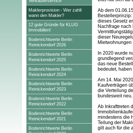
Verkäuferservice
Maklerprovision - Wer zahlt
Ab dem 01.06.15 
wann den Makler?
Bestellerprinzip
dieses Gesetz en
12 gute Gründe für KLUG
Nachfrage nach M
Immobilien!
Vermittlungstäti
dieser Neuregel
Bodenrichtwerte Berlin
Mietwohnungen 
Reinickendorf 2026
In 2020 wurde n
Bodenrichtwerte Berlin
grundlegend verä
Reinickendorf 2025
das neue Bestell
Bodenrichtwerte Berlin
bedeutet, haben
Reinickendorf 2024
Am 14. Mai 2020 
Bodenrichtwerte Berlin
Kaufverträgen ü
Reinickendorf 2023
die Verteilung 
bundesweit neu. 
Bodenrichtwerte Berlin
Reinickendorf 2022
Ab Inkrafttreten
Immobilienkäufer
Bodenrichtwerte Berlin
mindestens die H
Reinickendorf 2021
Teilung der Makl
gilt auch für die
Bodenrichtwerte Berlin