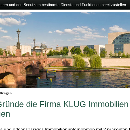
ssern und den Benutzern bestimmte Dienste und Funktionen bereitzustellen.
ftragen
Gründe die Firma KLUG Immobilien
gen
es und ortsansässiges Immobilienunternehmen mit 2 präsenten