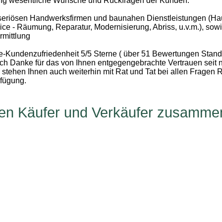
ung wesentliche Wünsche und Rückfragen der Kunden.
 seriösen Handwerksfirmen und baunahen Dienstleistungen (Ha
ce - Räumung, Reparatur, Modernisierung, Abriss, u.v.m.), sow
rmittlung
e-Kundenzufriedenheit 5/5 Sterne ( über 51 Bewertungen Stand
ich Danke für das von Ihnen entgegengebrachte Vertrauen seit
stehen Ihnen auch weiterhin mit Rat und Tat bei allen Fragen 
rfügung.
gen Käufer und Verkäufer zusamme