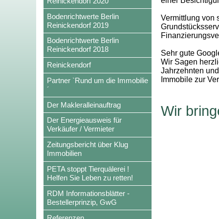
einer Besichtig
Reinickendorf 2020
Bodenrichtwerte Berlin
Vermittlung von
Reinickendorf 2019
Grundstücksservi
Finanzierungsve
Bodenrichtwerte Berlin
Reinickendorf 2018
Sehr gute Googl
Wir Sagen herzl
Reinickendorf
Jahrzehnten und 
Immobile zur Ve
Partner `Rund um die Immobilie
´
Der Makleralleinauftrag
Wir brin
Der Energieausweis für
Verkäufer / Vermieter
Zeitungsbericht über Klug
Immobilien
PETA stoppt Tierquälerei !
Helfen Sie Leben zu retten!
RDM Informationsblätter -
Bestellerprinzip, GwG
Referenzen