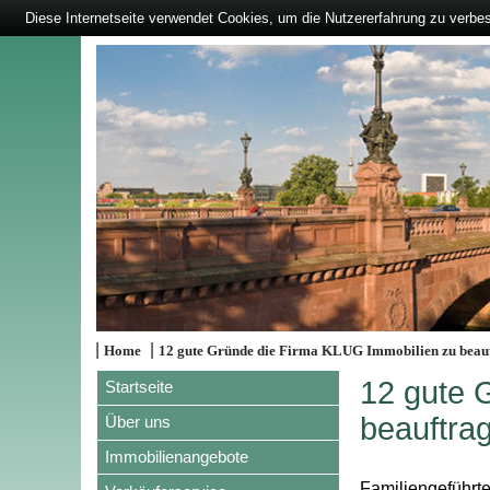
Diese Internetseite verwendet Cookies, um die Nutzererfahrung zu verbe
|
|
Home
12 gute Gründe die Firma KLUG Immobilien zu beau
12 gute 
Startseite
beauftra
Über uns
Immobilienangebote
Familiengeführt