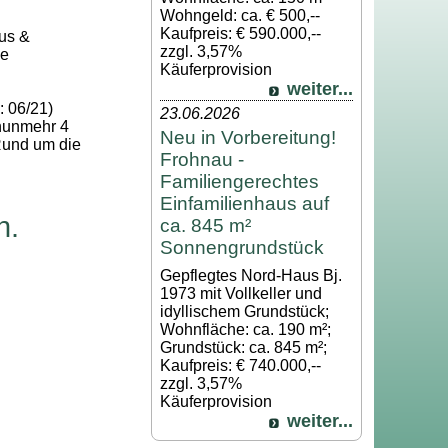
Wohngeld: ca. € 500,--
Kaufpreis: € 590.000,--
us &
zzgl. 3,57%
ie
Käuferprovision
weiter...
: 06/21)
23.06.2026
 nunmehr 4
Neu in Vorbereitung!
Rund um die
Frohnau -
Familiengerechtes
Einfamilienhaus auf
n.
ca. 845 m²
Sonnengrundstück
Gepflegtes Nord-Haus Bj.
1973 mit Vollkeller und
idyllischem Grundstück;
Wohnfläche: ca. 190 m²;
Grundstück: ca. 845 m²;
Kaufpreis: € 740.000,--
zzgl. 3,57%
Käuferprovision
weiter...