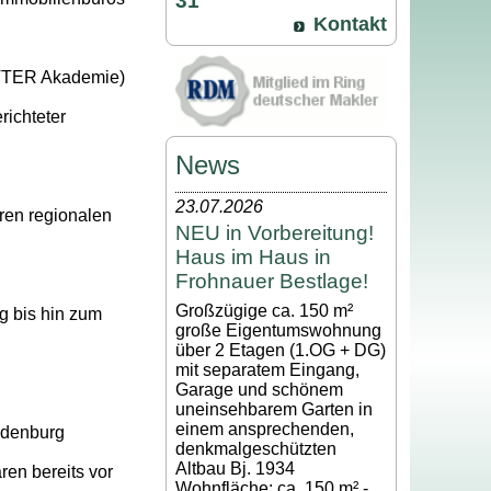
31
Kontakt
ETTER Akademie)
richteter
News
23.07.2026
ren regionalen
NEU in Vorbereitung!
Haus im Haus in
Frohnauer Bestlage!
Großzügige ca. 150 m²
g bis hin zum
große Eigentumswohnung
über 2 Etagen (1.OG + DG)
mit separatem Eingang,
Garage und schönem
uneinsehbarem Garten in
einem ansprechenden,
ndenburg
denkmalgeschützten
Altbau Bj. 1934
en bereits vor
Wohnfläche: ca. 150 m² -