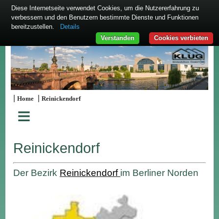
Diese Internetseite verwendet Cookies, um die Nutzererfahrung zu
verbessern und den Benutzern bestimmte Dienste und Funktionen
bereitzustellen.
Details
Verstanden
Cookies verbieten
|
|
Home
Reinickendorf
≡
Reinickendorf
Der Bezirk
Reinickendorf
im Berliner Norden