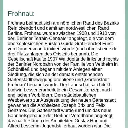
Frohnau:
Frohnau befindet sich am nördlichen Rand des Bezirks
Reinickendorf und damit am nordwestlichen Rand
Berlins. Frohnau wurde zwischen 1908 und 1910 von
der ‚Berliner Terrain-Centrale‘ angelegt, die von dem
oberschlesischen Fürsten Guido Graf Henckel Fürst
von Donnersmarck initiiert wurde (nach ihm ist eine der
drei Platzanlagen des Ortsteils benannt). Die
Gesellschaft kaufte 1907 Waldgelände links und rechts
der Berliner Nordbahn von der Familie von Veltheim in
Schönfließ und begann mit dem Anlegen einer
Siedlung, die sich an der damals entstehenden
Gartenstadtbewegung orientierte und ‚Gartenstadt
Frohnau‘ benannt wurde. Der Landschaftsarchitekt
Ludwig Lesser erarbeitete ein Gesamtkonzept nach
englischen Vorbildern. Den städtebaulichen
Wettbewerb zur Ausgestaltung der neuen Gartenstadt
gewannen die Architekten Joseph Brix und Felix
Genzmer. Die Gartenstadt wurde rund um das neue
Bahnhofsgebäude der Berliner Vorortbahn angelegt,
das nach Plänen der Architekten Gustav Hart und
Alfred Lesser im Jugendstil erbaut worden war. Die