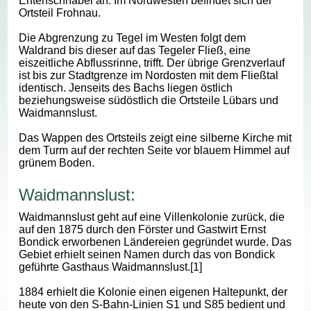
Entenschnabel an. Im Nordwesten befindet sich der
Ortsteil Frohnau.
Die Abgrenzung zu Tegel im Westen folgt dem
Waldrand bis dieser auf das Tegeler Fließ, eine
eiszeitliche Abflussrinne, trifft. Der übrige Grenzverlauf
ist bis zur Stadtgrenze im Nordosten mit dem Fließtal
identisch. Jenseits des Bachs liegen östlich
beziehungsweise südöstlich die Ortsteile Lübars und
Waidmannslust.
Das Wappen des Ortsteils zeigt eine silberne Kirche mit
dem Turm auf der rechten Seite vor blauem Himmel auf
grünem Boden.
Waidmannslust:
Waidmannslust geht auf eine Villenkolonie zurück, die
auf den 1875 durch den Förster und Gastwirt Ernst
Bondick erworbenen Ländereien gegründet wurde. Das
Gebiet erhielt seinen Namen durch das von Bondick
geführte Gasthaus Waidmannslust.[1]
1884 erhielt die Kolonie einen eigenen Haltepunkt, der
heute von den S-Bahn-Linien S1 und S85 bedient und