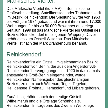
Märkisches Viertel:
Das Märkische Viertel (kurz MV) in Berlin ist eine
Großwohnsiedlung, Satellitenstadt oder Trabantenstadt
im Bezirk Reinickendorf. Die Siedlung wurde von 1963
bis Frühjahr 1974 gebaut und war mit ihren rund 17.000
Wohnungen für bis zu 50.000 Bewohner ausgelegt.
Seit Juni 1999 ist das Märkische Viertel ein Ortsteil des
Bezirks Reinickendorf (mit eigenem Wappen). Davor
gehörte es zum Ortsteil Wittenau. Das Märkische
Viertel ist nach der Mark Brandenburg benannt.
Reinickendorf:
Reinickendorf ist ein Ortsteil im gleichnamigen Bezirk
Reinickendorf von Berlin, der aus dem Angerdorf Alt-
Reinickendorf hervorgegangen ist. 1920 in das damals
entstandene Groß-Berlin eingemeindet, wurde
Reinickendorf Namensgeber des gleichnamigen
Bezirks, zu dem auch Wittenau, Tegel, Tegelort,
Heiligensee, Frohnau, Hermsdorf und Lübars gehören.
Zunächst gehörten auch der heutige Ortsteil
Wilhelmsruh und die Ortslage Schönholz zu
Reinickendorf. Im Ergebnis des Zweiten Weltkriegs