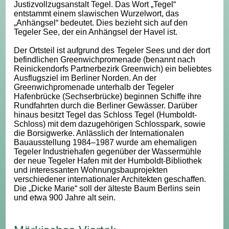
Justizvollzugsanstalt Tegel. Das Wort „Tegel“
entstammt einem slawischen Wurzelwort, das
„Anhängsel“ bedeutet. Dies bezieht sich auf den
Tegeler See, der ein Anhängsel der Havel ist.
Der Ortsteil ist aufgrund des Tegeler Sees und der dort
befindlichen Greenwichpromenade (benannt nach
Reinickendorfs Partnerbezirk Greenwich) ein beliebtes
Ausflugsziel im Berliner Norden. An der
Greenwichpromenade unterhalb der Tegeler
Hafenbrücke (Sechserbrücke) beginnen Schiffe ihre
Rundfahrten durch die Berliner Gewässer. Darüber
hinaus besitzt Tegel das Schloss Tegel (Humboldt-
Schloss) mit dem dazugehörigen Schlosspark, sowie
die Borsigwerke. Anlässlich der Internationalen
Bauausstellung 1984–1987 wurde am ehemaligen
Tegeler Industriehafen gegenüber der Wassermühle
der neue Tegeler Hafen mit der Humboldt-Bibliothek
und interessanten Wohnungsbauprojekten
verschiedener internationaler Architekten geschaffen.
Die „Dicke Marie“ soll der älteste Baum Berlins sein
und etwa 900 Jahre alt sein.