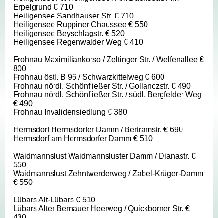
Erpelgrund € 710
Heiligensee Sandhauser Str. € 710
Heiligensee Ruppiner Chaussee € 550
Heiligensee Beyschlagstr. € 520
Heiligensee Regenwalder Weg € 410
Frohnau Maximiliankorso / Zeltinger Str. / Welfenallee €
800
Frohnau östl. B 96 / Schwarzkittelweg € 600
Frohnau nördl. Schönfließer Str. / Gollanczstr. € 490
Frohnau nördl. Schönfließer Str. / südl. Bergfelder Weg
€ 490
Frohnau Invalidensiedlung € 380
Hermsdorf Hermsdorfer Damm / Bertramstr. € 690
Hermsdorf am Hermsdorfer Damm € 510
Waidmannslust Waidmannsluster Damm / Dianastr. €
550
Waidmannslust Zehntwerderweg / Zabel-Krüger-Damm
€ 550
Lübars Alt-Lübars € 510
Lübars Alter Bernauer Heerweg / Quickborner Str. €
430