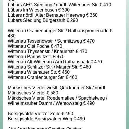
Lübars AEG-Siedlung / nördl. Wittenauer Str. € 410
Lübars Im Wiesenbusch € 390
Lübars nördl. Alter Bernauer Heerweg € 360
Lübars Siedlung Bürgersruh € 290
Wittenau Oranienburger Str. / Rathauspromenade €
480
Wittenau Tessenowstr. / Schmitzweg € 470
Wittenau Cité Foche € 470
Wittenau Thyssenstr. / Knauerstr. € 470
Wittenau Pannwitzstr. € 470
Wittenau Alt-Wittenau / Am Rathauspark € 470
Wittenau Schlitzer Str. / Maarer Str. € 460
Wittenau Wittenauer Str. € 460
Wittenau Oranienburger Str. € 460
Märkisches Viertel westl. Quickborner Str./ nördl.
Märkisches Viertel € 580
Märkisches Viertel Roedernallee / Spachtelweg /
Wilhelmsruher Damm / Wentowsteig € 490
Borsigwalde Vietzer Zeile € 490
Borsigwalde Borsigwalder Weg € 490