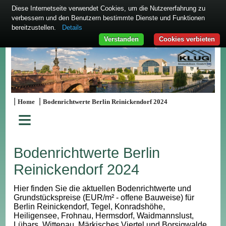
Diese Internetseite verwendet Cookies, um die Nutzererfahrung zu
verbessern und den Benutzern bestimmte Dienste und Funktionen
bereitzustellen.
Details
Verstanden
Cookies verbieten
|
|
Home
Bodenrichtwerte Berlin Reinickendorf 2024
≡
Bodenrichtwerte Berlin
Reinickendorf 2024
Hier finden Sie die aktuellen Bodenrichtwerte und
Grundstückspreise (EUR/m² - offene Bauweise) für
Berlin Reinickendorf, Tegel, Konradshöhe,
Heiligensee, Frohnau, Hermsdorf, Waidmannslust,
Lübars, Wittenau, Märkisches Viertel und Borsigwalde