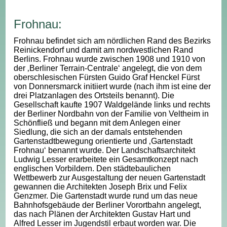
Frohnau:
Frohnau befindet sich am nördlichen Rand des Bezirks
Reinickendorf und damit am nordwestlichen Rand
Berlins. Frohnau wurde zwischen 1908 und 1910 von
der ‚Berliner Terrain-Centrale‘ angelegt, die von dem
oberschlesischen Fürsten Guido Graf Henckel Fürst
von Donnersmarck initiiert wurde (nach ihm ist eine der
drei Platzanlagen des Ortsteils benannt). Die
Gesellschaft kaufte 1907 Waldgelände links und rechts
der Berliner Nordbahn von der Familie von Veltheim in
Schönfließ und begann mit dem Anlegen einer
Siedlung, die sich an der damals entstehenden
Gartenstadtbewegung orientierte und ‚Gartenstadt
Frohnau‘ benannt wurde. Der Landschaftsarchitekt
Ludwig Lesser erarbeitete ein Gesamtkonzept nach
englischen Vorbildern. Den städtebaulichen
Wettbewerb zur Ausgestaltung der neuen Gartenstadt
gewannen die Architekten Joseph Brix und Felix
Genzmer. Die Gartenstadt wurde rund um das neue
Bahnhofsgebäude der Berliner Vorortbahn angelegt,
das nach Plänen der Architekten Gustav Hart und
Alfred Lesser im Jugendstil erbaut worden war. Die