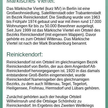
Märkisches Viertel:
Das Märkische Viertel (kurz MV) in Berlin ist eine
Großwohnsiedlung, Satellitenstadt oder Trabantenstadt
im Bezirk Reinickendorf. Die Siedlung wurde von 1963
bis Frühjahr 1974 gebaut und war mit ihren rund 17.000
Wohnungen für bis zu 50.000 Bewohner ausgelegt.
Seit Juni 1999 ist das Märkische Viertel ein Ortsteil des
Bezirks Reinickendorf (mit eigenem Wappen). Davor
gehörte es zum Ortsteil Wittenau. Das Märkische
Viertel ist nach der Mark Brandenburg benannt.
Reinickendorf:
Reinickendorf ist ein Ortsteil im gleichnamigen Bezirk
Reinickendorf von Berlin, der aus dem Angerdorf Alt-
Reinickendorf hervorgegangen ist. 1920 in das damals
entstandene Groß-Berlin eingemeindet, wurde
Reinickendorf Namensgeber des gleichnamigen
Bezirks, zu dem auch Wittenau, Tegel, Tegelort,
Heiligensee, Frohnau, Hermsdorf und Lübars gehören.
Zunächst gehörten auch der heutige Ortsteil
Wilhelmsruh und die Ortslage Schönholz zu
Reinickendorf. Im Ergebnis des Zweiten Weltkriegs