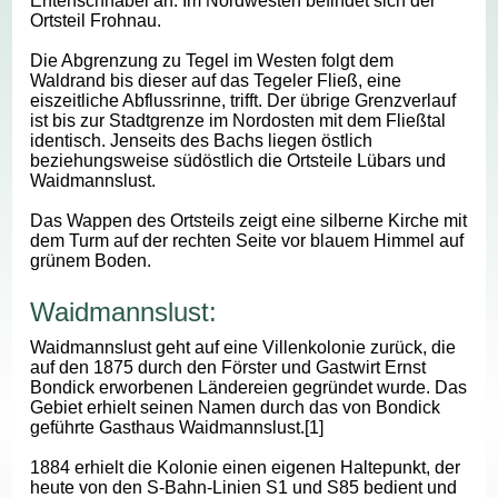
Entenschnabel an. Im Nordwesten befindet sich der
Ortsteil Frohnau.
Die Abgrenzung zu Tegel im Westen folgt dem
Waldrand bis dieser auf das Tegeler Fließ, eine
eiszeitliche Abflussrinne, trifft. Der übrige Grenzverlauf
ist bis zur Stadtgrenze im Nordosten mit dem Fließtal
identisch. Jenseits des Bachs liegen östlich
beziehungsweise südöstlich die Ortsteile Lübars und
Waidmannslust.
Das Wappen des Ortsteils zeigt eine silberne Kirche mit
dem Turm auf der rechten Seite vor blauem Himmel auf
grünem Boden.
Waidmannslust:
Waidmannslust geht auf eine Villenkolonie zurück, die
auf den 1875 durch den Förster und Gastwirt Ernst
Bondick erworbenen Ländereien gegründet wurde. Das
Gebiet erhielt seinen Namen durch das von Bondick
geführte Gasthaus Waidmannslust.[1]
1884 erhielt die Kolonie einen eigenen Haltepunkt, der
heute von den S-Bahn-Linien S1 und S85 bedient und