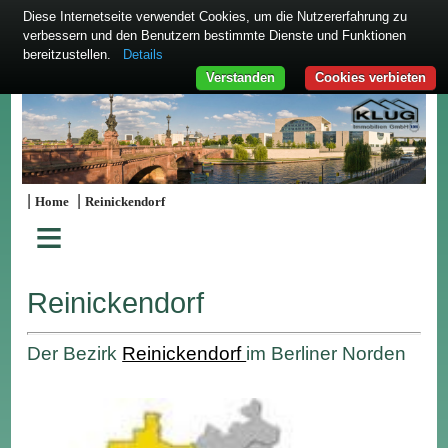
Diese Internetseite verwendet Cookies, um die Nutzererfahrung zu
verbessern und den Benutzern bestimmte Dienste und Funktionen
bereitzustellen.
Details
Verstanden
Cookies verbieten
|
|
Home
Reinickendorf
≡
Reinickendorf
Der Bezirk
Reinickendorf
im Berliner Norden