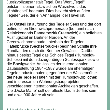
Justizvollzugsanstalt Tegel. Das Wort „Tegel“
entstammt einem slawischen Wurzelwort, das
„Anhängsel“ bedeutet. Dies bezieht sich auf den
Tegeler See, der ein Anhängsel der Havel ist.
Der Ortsteil ist aufgrund des Tegeler Sees und der dort
befindlichen Greenwichpromenade (benannt nach
Reinickendorfs Partnerbezirk Greenwich) ein beliebtes
Ausflugsziel im Berliner Norden. An der
Greenwichpromenade unterhalb der Tegeler
Hafenbrücke (Sechserbrücke) beginnen Schiffe ihre
Rundfahrten durch die Berliner Gewässer. Darüber
hinaus besitzt Tegel das Schloss Tegel (Humboldt-
Schloss) mit dem dazugehörigen Schlosspark, sowie
die Borsigwerke. Anlässlich der Internationalen
Bauausstellung 1984–1987 wurde am ehemaligen
Tegeler Industriehafen gegenüber der Wassermühle
der neue Tegeler Hafen mit der Humboldt-Bibliothek
und interessanten Wohnungsbauprojekten
verschiedener internationaler Architekten geschaffen.
Die „Dicke Marie“ soll der älteste Baum Berlins sein
und etwa 900 Jahre alt sein.