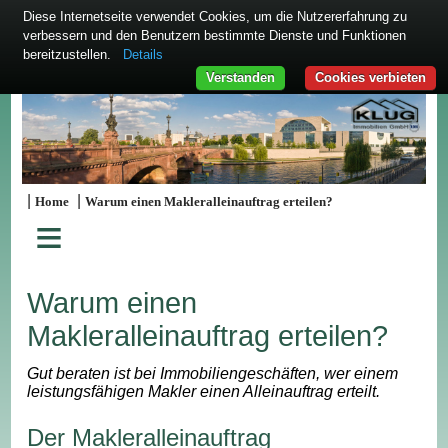
Diese Internetseite verwendet Cookies, um die Nutzererfahrung zu
verbessern und den Benutzern bestimmte Dienste und Funktionen
bereitzustellen.
Details
Verstanden
Cookies verbieten
|
|
Home
Warum einen Makleralleinauftrag erteilen?
≡
Warum einen
Makleralleinauftrag erteilen?
Gut beraten ist bei Immobiliengeschäften, wer einem
leistungsfähigen Makler einen Alleinauftrag erteilt.
Der Makleralleinauftrag