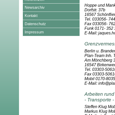
Hoppe und Mank
Newsarchiv
Dorfstr. 37b
16567 Schönflie
Kontakt
Tel. 033056- 74
Datenschutz
Fax 033056- 76
Funk 0171- 352 
Impressum
E-Mail: jaques
Grenzvermes
Berlin u. Brande
Plan-Team Inh.
Am Mönchberg 3
16547 Birkenwe
Tel. 03303-5061
Fax 03303-5061
Mobil 0170-803
E-Mail: info@pl
Arbeiten run
- Transporte 
Steffen Klug Mob
Markus Klug Mob