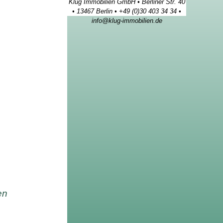
Klug Immobilien GmbH • Berliner Str. 40
• 13467 Berlin • +49 (0)30 403 34 34 •
info@klug-immobilien.de
en