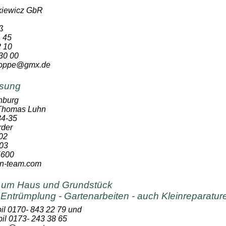
iewicz GbR
ß
4 45
2 10
30 00
.hoppe@gmx.de
sung
nburg
 Thomas Luhn
4-35
rder
02
03
5600
an-team.com
d um Haus und Grundstück
- Entrümplung - Gartenarbeiten - auch Kleinreparatur
il 0170- 843 22 79 und
il 0173- 243 38 65