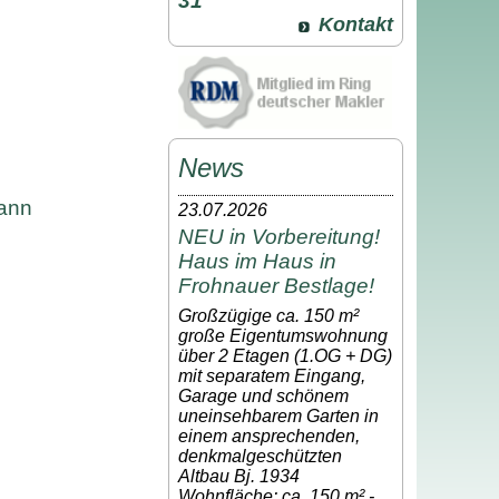
31
Kontakt
News
mann
23.07.2026
NEU in Vorbereitung!
Haus im Haus in
Frohnauer Bestlage!
Großzügige ca. 150 m²
große Eigentumswohnung
über 2 Etagen (1.OG + DG)
mit separatem Eingang,
Garage und schönem
uneinsehbarem Garten in
einem ansprechenden,
denkmalgeschützten
Altbau Bj. 1934
Wohnfläche: ca. 150 m² -