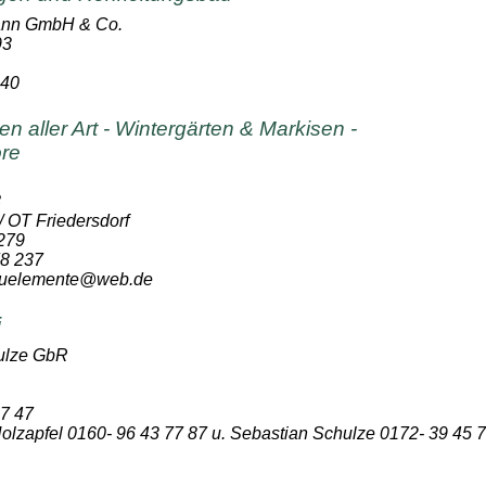
ann GmbH & Co.
93
 40
n aller Art - Wintergärten & Markisen -
ore
8
 OT Friedersdorf
 279
78 237
bauelemente@web.de
i
ulze GbR
07 47
olzapfel 0160- 96 43 77 87 u. Sebastian Schulze 0172- 39 45 