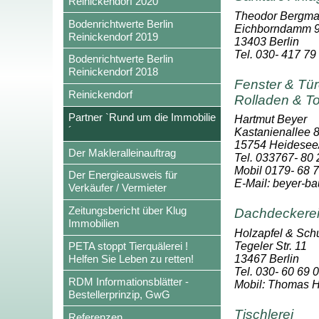
Reinickendorf 2020
Theodor Bergm
Bodenrichtwerte Berlin
Eichborndamm 
Reinickendorf 2019
13403 Berlin
Tel. 030- 417 79
Bodenrichtwerte Berlin
Reinickendorf 2018
Fenster & Türe
Reinickendorf
Rolladen & T
Partner `Rund um die Immobilie
Hartmut Beyer
´
Kastanienallee 
15754 Heidesee/
Der Makleralleinauftrag
Tel. 033767- 80
Mobil 0179- 68 
Der Energieausweis für
E-Mail: beyer-
Verkäufer / Vermieter
Zeitungsbericht über Klug
Dachdeckere
Immobilien
Holzapfel & Sch
Tegeler Str. 11
PETA stoppt Tierquälerei !
13467 Berlin
Helfen Sie Leben zu retten!
Tel. 030- 60 69 
RDM Informationsblätter -
Mobil: Thomas H
Bestellerprinzip, GwG
Tischlerei
Referenzen