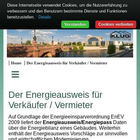
Diese Internetseite verwendet Cookies, um die Nutzererfahrung zu
verbessern und den Benutzern bestimmte Dienste und Funktionen
bereitzustellen.
Details
Verstanden
Cookies verbieten
|
|
Home
Der Energieausweis für Verkäufer / Vermieter
≡
Der Energieausweis für
Verkäufer / Vermieter
Auf Grundlage der Energieeinsparverordnung EnEV
2009 liefert der
Energieausweis/Energiepass
Daten
über die Energiebilanz eines Gebäudes. Weiterhin
enthält der Energieausweis Vorschläge zur sinnvollen
und wirtschaftlichen Modernisierung.