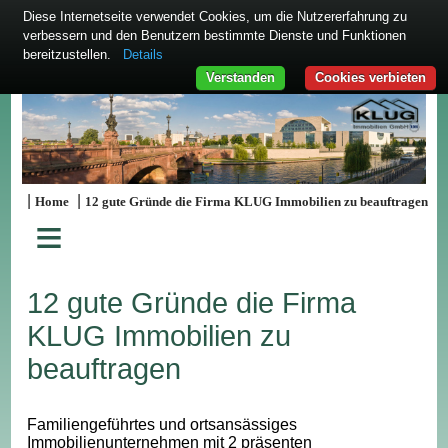
Diese Internetseite verwendet Cookies, um die Nutzererfahrung zu
verbessern und den Benutzern bestimmte Dienste und Funktionen
bereitzustellen.
Details
Verstanden
Cookies verbieten
|
|
Home
12 gute Gründe die Firma KLUG Immobilien zu beauftragen
≡
12 gute Gründe die Firma
KLUG Immobilien zu
beauftragen
Familiengeführtes und ortsansässiges
Immobilienunternehmen mit 2 präsenten