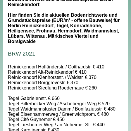
Reinickendorf:
Hier finden Sie die aktuellen Bodenrichtwerte und
Grundstückspreise (EUR/m² - offene Bauweise) für
Berlin Reinickendorf, Tegel, Konradshöhe,
Heiligensee, Frohnau, Hermsdorf, Waidmannslust,
Lübars, Wittenau, Märkisches Viertel und
Borsigwalde
BRW 2021
Reinickendorf Holländerstr. / Gotthardstr. € 410
Reinickendorf Alt-Reinickendorf € 410
Reinickendorf Kienhorststr. / Waldstr. € 370
Reinickendorf Borggrevestr. € 370
Reinickendorf Siedlung Roedernaue € 260
Tegel Gabrielenstr. € 660
Tegel Billerbecker Weg / Ascheberger Weg € 520
Tegel Waidmannsluster Damm / Bonifaziusstr. € 480
Tegel Eisenhammerweg / Greenwichprom. € 480
Tegel Cité Guynemer € 450
Tegel Liesborner Weg / an Neheimer Str. € 440
Tegel Karolinenstr. € 430