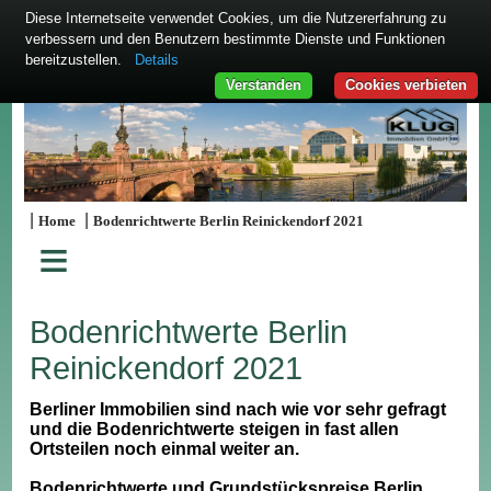
Diese Internetseite verwendet Cookies, um die Nutzererfahrung zu
verbessern und den Benutzern bestimmte Dienste und Funktionen
bereitzustellen.
Details
Verstanden
Cookies verbieten
|
|
Home
Bodenrichtwerte Berlin Reinickendorf 2021
≡
Bodenrichtwerte Berlin
Reinickendorf 2021
Berliner Immobilien sind nach wie vor sehr gefragt
und die Bodenrichtwerte steigen in fast allen
Ortsteilen noch einmal weiter an.
Bodenrichtwerte und Grundstückspreise Berlin