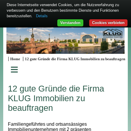
Diese Internetseite verwendet Cookies, um die Nutzererfahrung zu
verbessern und den Benutzern bestimmte Dienste und Funktionen
bereitzustellen.
Details
Verstanden
Cookies verbieten
|
|
Home
12 gute Gründe die Firma KLUG Immobilien zu beauftragen
≡
12 gute Gründe die Firma
KLUG Immobilien zu
beauftragen
Familiengeführtes und ortsansässiges
Immobilienunternehmen mit 2 präsenten