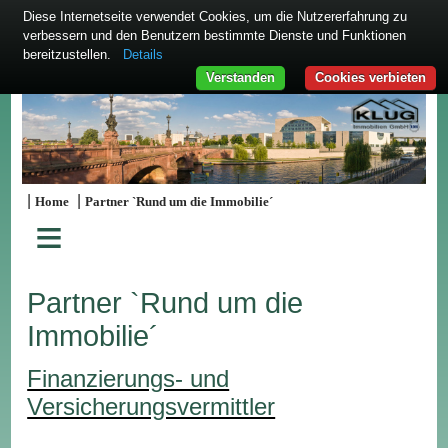
Diese Internetseite verwendet Cookies, um die Nutzererfahrung zu
verbessern und den Benutzern bestimmte Dienste und Funktionen
bereitzustellen.
Details
Verstanden
Cookies verbieten
|
|
Home
Partner `Rund um die Immobilie´
≡
Partner `Rund um die
Immobilie´
Finanzierungs- und
Versicherungsvermittler