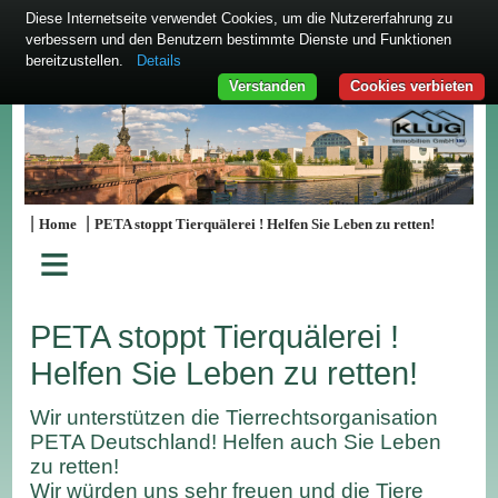
Diese Internetseite verwendet Cookies, um die Nutzererfahrung zu
verbessern und den Benutzern bestimmte Dienste und Funktionen
bereitzustellen.
Details
Verstanden
Cookies verbieten
|
|
Home
PETA stoppt Tierquälerei ! Helfen Sie Leben zu retten!
≡
PETA stoppt Tierquälerei !
Helfen Sie Leben zu retten!
Wir unterstützen die Tierrechtsorganisation
PETA Deutschland! Helfen auch Sie Leben
zu retten!
Wir würden uns sehr freuen und die Tiere