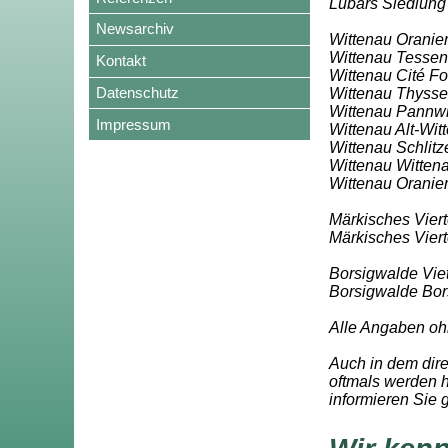
Lübars Siedlung
Newsarchiv
Wittenau Oranie
Wittenau Tessen
Kontakt
Wittenau Cité F
Datenschutz
Wittenau Thyssen
Wittenau Pannwit
Impressum
Wittenau Alt-Wit
Wittenau Schlitze
Wittenau Wittena
Wittenau Oranien
Märkisches Vierte
Märkisches Vier
Borsigwalde Viet
Borsigwalde Bor
Alle Angaben oh
Auch in dem dir
oftmals werden h
informieren Sie 