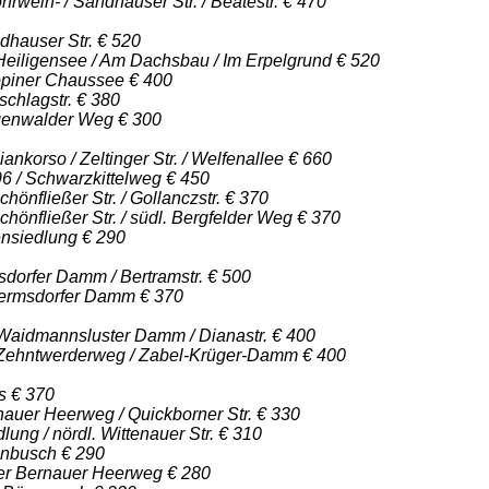
weih- / Sandhauser Str. / Beatestr. € 470
dhauser Str. € 520
Heiligensee / Am Dachsbau / Im Erpelgrund € 520
piner Chaussee € 400
chlagstr. € 380
genwalder Weg € 300
ankorso / Zeltinger Str. / Welfenallee € 660
96 / Schwarzkittelweg € 450
hönfließer Str. / Gollanczstr. € 370
chönfließer Str. / südl. Bergfelder Weg € 370
ensiedlung € 290
dorfer Damm / Bertramstr. € 500
ermsdorfer Damm € 370
aidmannsluster Damm / Dianastr. € 400
Zehntwerderweg / Zabel-Krüger-Damm € 400
s € 370
nauer Heerweg / Quickborner Str. € 330
ung / nördl. Wittenauer Str. € 310
enbusch € 290
ter Bernauer Heerweg € 280