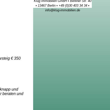
Klug Immobilien GmbH • Berliner Str. 40
• 13467 Berlin • +49 (0)30 403 34 34 •
info@klug-immobilien.de
wsteig € 350
 knapp und
ir beraten und