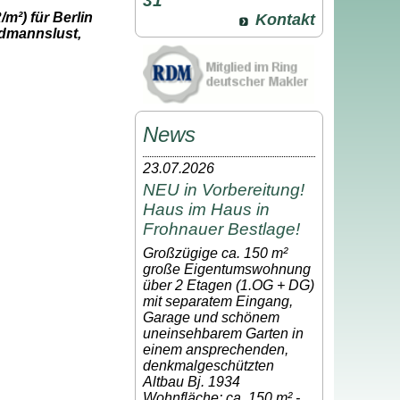
31
m²) für Berlin
Kontakt
idmannslust,
News
23.07.2026
NEU in Vorbereitung!
Haus im Haus in
Frohnauer Bestlage!
Großzügige ca. 150 m²
große Eigentumswohnung
über 2 Etagen (1.OG + DG)
mit separatem Eingang,
Garage und schönem
uneinsehbarem Garten in
einem ansprechenden,
denkmalgeschützten
Altbau Bj. 1934
Wohnfläche: ca. 150 m² -