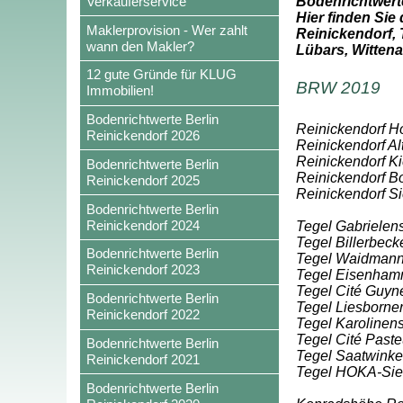
Verkäuferservice
Bodenrichtwert
Hier finden Sie
Maklerprovision - Wer zahlt
Reinickendorf,
wann den Makler?
Lübars, Wittena
12 gute Gründe für KLUG
BRW 2019
Immobilien!
Bodenrichtwerte Berlin
Reinickendorf Hol
Reinickendorf 2026
Reinickendorf Al
Reinickendorf Kie
Bodenrichtwerte Berlin
Reinickendorf Bo
Reinickendorf 2025
Reinickendorf S
Bodenrichtwerte Berlin
Reinickendorf 2024
Tegel Gabrielens
Tegel Billerbec
Bodenrichtwerte Berlin
Tegel Waidmanns
Reinickendorf 2023
Tegel Eisenham
Tegel Cité Guyn
Bodenrichtwerte Berlin
Tegel Liesborner
Reinickendorf 2022
Tegel Karolinens
Tegel Cité Paste
Bodenrichtwerte Berlin
Tegel Saatwinke
Reinickendorf 2021
Tegel HOKA-Sie
Bodenrichtwerte Berlin