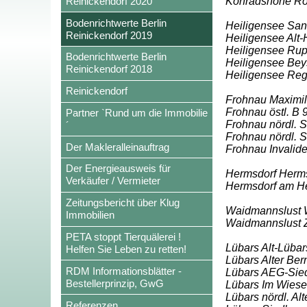
Reinickendorf 2020
Konradshöhe Rohr
Bodenrichtwerte Berlin
Heiligensee San
Reinickendorf 2019
Heiligensee Alt-
Heiligensee Rup
Bodenrichtwerte Berlin
Heiligensee Beys
Reinickendorf 2018
Heiligensee Re
Reinickendorf
Frohnau Maximili
Frohnau östl. B 
Partner `Rund um die Immobilie
Frohnau nördl. Sc
´
Frohnau nördl. S
Der Makleralleinauftrag
Frohnau Invalid
Der Energieausweis für
Hermsdorf Herms
Verkäufer / Vermieter
Hermsdorf am H
Zeitungsbericht über Klug
Waidmannslust W
Immobilien
Waidmannslust 
PETA stoppt Tierquälerei !
Lübars Alt-Lübar
Helfen Sie Leben zu retten!
Lübars Alter Ber
RDM Informationsblätter -
Lübars AEG-Siedl
Bestellerprinzip, GwG
Lübars Im Wies
Lübars nördl. Al
Referenzen