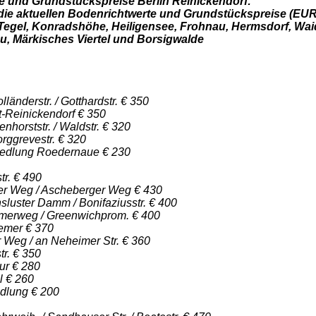
e und Grundstückspreise Berlin Reinickendorf:
 die aktuellen Bodenrichtwerte und Grundstückspreise (EUR/
 Tegel, Konradshöhe, Heiligensee, Frohnau, Hermsdorf, Wa
u, Märkisches Viertel und Borsigwalde
länderstr. / Gotthardstr. € 350
t-Reinickendorf € 350
nhorststr. / Waldstr. € 320
rggrevestr. € 320
iedlung Roedernaue € 230
tr. € 490
ker Weg / Ascheberger Weg € 430
luster Damm / Bonifaziusstr. € 400
merweg / Greenwichprom. € 400
emer € 370
 Weg / an Neheimer Str. € 360
tr. € 350
ur € 280
l € 260
dlung € 200