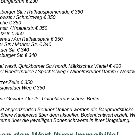
 Bürgersruh € 230
nburger Str. / Rathauspromenade € 360
owstr. / Schmitzweg € 350
oche € 350
str. / Knauerstr. € 350
zstr. € 350
tenau / Am Rathauspark € 350
r Str. / Maarer Str. € 340
uer Str. € 340
burger Str. € 340
l westl. Quickborner Str./ nördl. Märkisches Viertel € 420
tel Roedernallee / Spachtelweg / Wilhelmsruher Damm / Wento
zer Zeile € 350
sigwalder Weg € 350
ne Gewähr. Quelle: Gutachterausschuss Berlin
ekt angrenzenden Berliner Umland werden die Baugrundstücke
öhere Kaufpreise über dem aktuellen Bodenrichtwert erzielt. W
gerne über die jeweiligen Bodenrichtwerte in Ihrer Umgebung.