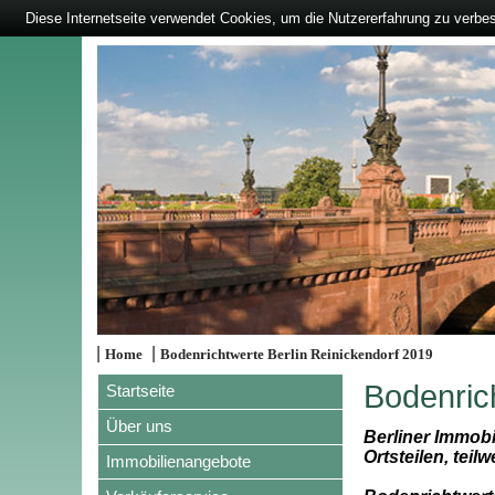
Diese Internetseite verwendet Cookies, um die Nutzererfahrung zu verbe
|
|
Home
Bodenrichtwerte Berlin Reinickendorf 2019
Bodenric
Startseite
Über uns
Berliner Immobi
Ortsteilen, teilw
Immobilienangebote