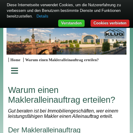
Diese Internetseite verwendet Cookies, um die Nutzererfahrung zu
verbessern und den Benutzern bestimmte Dienste und Funktionen
bereitzustellen.
Details
Verstanden
Cookies verbieten
|
|
Home
Warum einen Makleralleinauftrag erteilen?
≡
Warum einen
Makleralleinauftrag erteilen?
Gut beraten ist bei Immobiliengeschäften, wer einem
leistungsfähigen Makler einen Alleinauftrag erteilt.
Der Makleralleinauftrag