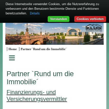
Diese Internetseite verwendet Cookies, um die Nutzererfahrung zu
verbessern und den Benutzern bestimmte Dienste und Funktionen
bereitzustellen.
Details
Verstanden
Cookies verbieten
|
|
Home
Partner `Rund um die Immobilie´
≡
Partner `Rund um die
Immobilie´
Finanzierungs- und
Versicherungsvermittler