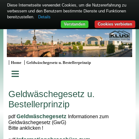
Diese Internetseite verwendet Cookies, um die Nutzererfahrung zu
verbessern und den Benutzern bestimmte Dienste und Funktionen
bereitzustellen.
Details
Verstanden
Cookies verbieten
|
|
Home
Geldwäschegesetz u. Bestellerprinzip
≡
Geldwäschegesetz u.
Bestellerprinzip
Geldwäschegesetz
pdf
Informationen zum
Geldwäschegesetz (GwG)
Bitte anklicken !