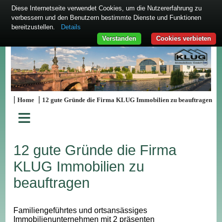
Diese Internetseite verwendet Cookies, um die Nutzererfahrung zu
verbessern und den Benutzern bestimmte Dienste und Funktionen
bereitzustellen.
Details
Verstanden
Cookies verbieten
|
|
Home
12 gute Gründe die Firma KLUG Immobilien zu beauftragen
≡
12 gute Gründe die Firma
KLUG Immobilien zu
beauftragen
Familiengeführtes und ortsansässiges
Immobilienunternehmen mit 2 präsenten