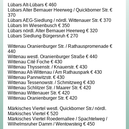
Lübars Alt-Lübars € 460
Lübars Alter Bernauer Heerweg / Quickborner Str. €
370
Lübars AEG-Siedlung / nördl. Wittenauer Str. € 370
Lübars Im Wiesenbusch € 350
Lübars nördl. Alter Bernauer Heerweg € 320
Lübars Siedlung Bürgersruh € 270
Wittenau Oranienburger Str. / Rathauspromenade €
440
Wittenau westl. Oranienburger Straße € 440
Wittenau Cité Foche € 430
Wittenau Thyssenstr. / Knauerstr. € 430
Wittenau Alt-Wittenau / Am Rathauspark € 430
Wittenau Pannwitzstr. € 430
Wittenau Tessenowstr. / Schmitzweg € 430
Wittenau Schlitzer Str. / Maarer Str. € 420
Wittenau Wittenauer Str. € 420
Wittenau Oranienburger Str. € 420
Märkisches Viertel westl. Quickborner Str./ nördl.
Märkisches Viertel € 520
Märkisches Viertel Roedernallee / Spachtelweg /
Wilhelmsruher Damm / Wentowsteig € 450