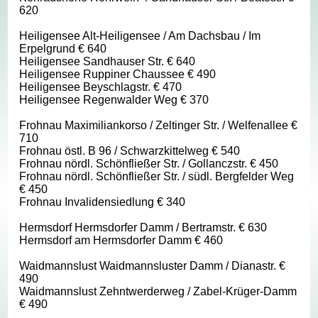
620
Heiligensee Alt-Heiligensee / Am Dachsbau / Im
Erpelgrund € 640
Heiligensee Sandhauser Str. € 640
Heiligensee Ruppiner Chaussee € 490
Heiligensee Beyschlagstr. € 470
Heiligensee Regenwalder Weg € 370
Frohnau Maximiliankorso / Zeltinger Str. / Welfenallee €
710
Frohnau östl. B 96 / Schwarzkittelweg € 540
Frohnau nördl. Schönfließer Str. / Gollanczstr. € 450
Frohnau nördl. Schönfließer Str. / südl. Bergfelder Weg
€ 450
Frohnau Invalidensiedlung € 340
Hermsdorf Hermsdorfer Damm / Bertramstr. € 630
Hermsdorf am Hermsdorfer Damm € 460
Waidmannslust Waidmannsluster Damm / Dianastr. €
490
Waidmannslust Zehntwerderweg / Zabel-Krüger-Damm
€ 490