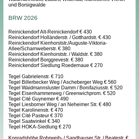
und Borsigwalde
BRW 2026
Reinickendorf Alt-Reinickendorf € 430
Reinickendorf Holländerstr. / Gotthardstr. € 430
Reinickendorf Kienhorststr./Auguste-Viktoria-
Allee/Scharnweberstr. € 380
Reinickendorf Kienhorststr. / Waldstr. € 380
Reinickendorf Borggrevestr. € 380
Reinickendorf Siedlung Roedernaue € 270
Tegel Gabrielenstr. € 710
Tegel Billerbecker Weg / Ascheberger Weg € 560
Tegel Waidmannsluster Damm / Bonifaziusstr. € 520
Tegel Eisenhammerweg / Greenwichprom. € 520
Tegel Cité Guynemer € 490
Tegel Liesborner Weg / an Neheimer Str. € 480
Tegel Karolinenstr. € 470
Tegel Cité Pasteur € 370
Tegel Saatwinkel € 340
Tegel HOKA-Siedlung € 270
Konradshöhe Rohrweih- / Sandhauser Str. / Beatestr. €