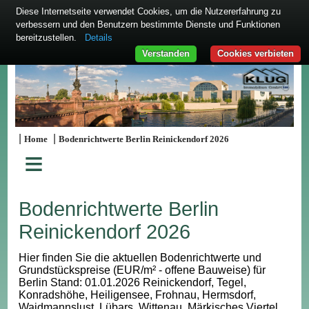
Diese Internetseite verwendet Cookies, um die Nutzererfahrung zu
verbessern und den Benutzern bestimmte Dienste und Funktionen
bereitzustellen.
Details
Verstanden
Cookies verbieten
|
|
Home
Bodenrichtwerte Berlin Reinickendorf 2026
≡
Bodenrichtwerte Berlin
Reinickendorf 2026
Hier finden Sie die aktuellen Bodenrichtwerte und
Grundstückspreise (EUR/m² - offene Bauweise) für
Berlin Stand: 01.01.2026 Reinickendorf, Tegel,
Konradshöhe, Heiligensee, Frohnau, Hermsdorf,
Waidmannslust, Lübars, Wittenau, Märkisches Viertel