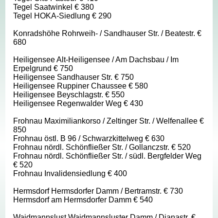
Tegel Saatwinkel € 380
Tegel HOKA-Siedlung € 290
Konradshöhe Rohrweih- / Sandhauser Str. / Beatestr. €
680
Heiligensee Alt-Heiligensee / Am Dachsbau / Im
Erpelgrund € 750
Heiligensee Sandhauser Str. € 750
Heiligensee Ruppiner Chaussee € 580
Heiligensee Beyschlagstr. € 550
Heiligensee Regenwalder Weg € 430
Frohnau Maximiliankorso / Zeltinger Str. / Welfenallee €
850
Frohnau östl. B 96 / Schwarzkittelweg € 630
Frohnau nördl. Schönfließer Str. / Gollanczstr. € 520
Frohnau nördl. Schönfließer Str. / südl. Bergfelder Weg
€ 520
Frohnau Invalidensiedlung € 400
Hermsdorf Hermsdorfer Damm / Bertramstr. € 730
Hermsdorf am Hermsdorfer Damm € 540
Waidmannslust Waidmannsluster Damm / Dianastr. €