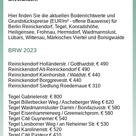
Hier finden Sie die aktuellen Bodenrichtwerte und
Grundstückspreise (EUR/m² - offene Bauweise) für
Berlin Reinickendorf, Tegel, Konradshöhe,
Heiligensee, Frohnau, Hermsdorf, Waidmannslust,
Lübars, Wittenau, Märkisches Viertel und Borsigwalde
BRW 2023
Reinickendorf Holländerstr. / Gotthardstr. € 490
Reinickendorf Alt-Reinickendorf € 490
Reinickendorf Kienhorststr. / Waldstr. € 440
Reinickendorf Borggrevestr. € 440
Reinickendorf Siedlung Roedernaue € 310
Tegel Gabrielenstr. € 800
Tegel Billerbecker Weg / Ascheberger Weg € 620
Tegel Waidmannsluster Damm / Bonifaziusstr. € 580
Tegel Eisenhammerweg / Greenwichprom. € 580
Tegel Cité Guynemer € 540
Tegel Liesborner Weg / an Neheimer Str. € 530
Tegel Karolinenstr. € 520
Tegel Cité Pasteur € 410