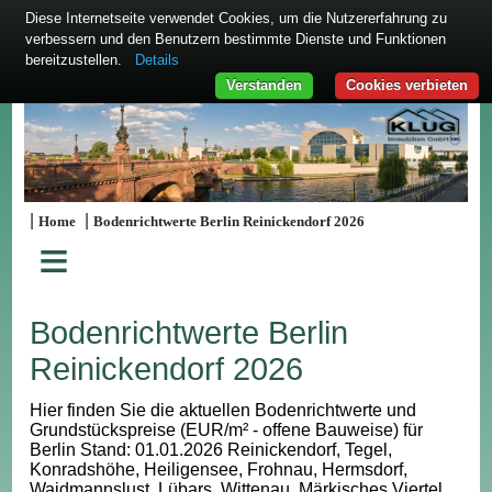
Diese Internetseite verwendet Cookies, um die Nutzererfahrung zu
verbessern und den Benutzern bestimmte Dienste und Funktionen
bereitzustellen.
Details
Verstanden
Cookies verbieten
|
|
Home
Bodenrichtwerte Berlin Reinickendorf 2026
≡
Bodenrichtwerte Berlin
Reinickendorf 2026
Hier finden Sie die aktuellen Bodenrichtwerte und
Grundstückspreise (EUR/m² - offene Bauweise) für
Berlin Stand: 01.01.2026 Reinickendorf, Tegel,
Konradshöhe, Heiligensee, Frohnau, Hermsdorf,
Waidmannslust, Lübars, Wittenau, Märkisches Viertel