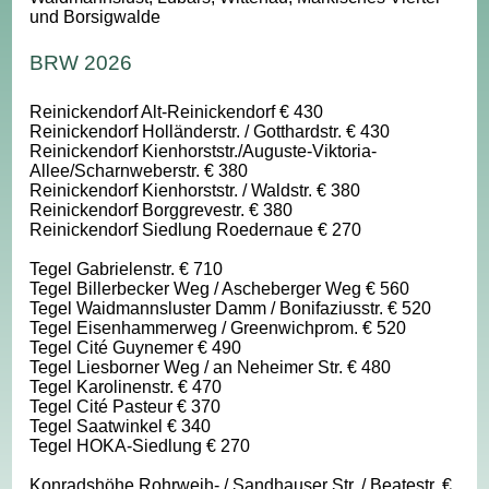
und Borsigwalde
BRW 2026
Reinickendorf Alt-Reinickendorf € 430
Reinickendorf Holländerstr. / Gotthardstr. € 430
Reinickendorf Kienhorststr./Auguste-Viktoria-
Allee/Scharnweberstr. € 380
Reinickendorf Kienhorststr. / Waldstr. € 380
Reinickendorf Borggrevestr. € 380
Reinickendorf Siedlung Roedernaue € 270
Tegel Gabrielenstr. € 710
Tegel Billerbecker Weg / Ascheberger Weg € 560
Tegel Waidmannsluster Damm / Bonifaziusstr. € 520
Tegel Eisenhammerweg / Greenwichprom. € 520
Tegel Cité Guynemer € 490
Tegel Liesborner Weg / an Neheimer Str. € 480
Tegel Karolinenstr. € 470
Tegel Cité Pasteur € 370
Tegel Saatwinkel € 340
Tegel HOKA-Siedlung € 270
Konradshöhe Rohrweih- / Sandhauser Str. / Beatestr. €