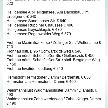
620
Heiligensee Alt-Heiligensee / Am Dachsbau / Im
Erpelgrund € 640
Heiligensee Sandhauser Str. € 640
Heiligensee Ruppiner Chaussee € 490
Heiligensee Beyschlagstr. € 470
Heiligensee Regenwalder Weg € 370
Frohnau Maximiliankorso / Zeltinger Str. / Welfenallee €
710
Frohnau östl. B 96 / Schwarzkittelweg € 540
Frohnau nördl. Schönfließer Str. / Gollanczstr. € 450
Frohnau nördl. Schönfließer Str. / südl. Bergfelder Weg
€ 450
Frohnau Invalidensiedlung € 340
Hermsdorf Hermsdorfer Damm / Bertramstr. € 630
Hermsdorf am Hermsdorfer Damm € 460
Waidmannslust Waidmannsluster Damm / Dianastr. €
490
Waidmannslust Zehntwerderweg / Zabel-Krüger-Damm
€ 490