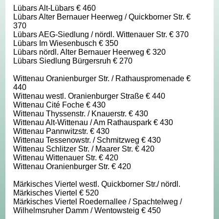
Lübars Alt-Lübars € 460
Lübars Alter Bernauer Heerweg / Quickborner Str. €
370
Lübars AEG-Siedlung / nördl. Wittenauer Str. € 370
Lübars Im Wiesenbusch € 350
Lübars nördl. Alter Bernauer Heerweg € 320
Lübars Siedlung Bürgersruh € 270
Wittenau Oranienburger Str. / Rathauspromenade €
440
Wittenau westl. Oranienburger Straße € 440
Wittenau Cité Foche € 430
Wittenau Thyssenstr. / Knauerstr. € 430
Wittenau Alt-Wittenau / Am Rathauspark € 430
Wittenau Pannwitzstr. € 430
Wittenau Tessenowstr. / Schmitzweg € 430
Wittenau Schlitzer Str. / Maarer Str. € 420
Wittenau Wittenauer Str. € 420
Wittenau Oranienburger Str. € 420
Märkisches Viertel westl. Quickborner Str./ nördl.
Märkisches Viertel € 520
Märkisches Viertel Roedernallee / Spachtelweg /
Wilhelmsruher Damm / Wentowsteig € 450