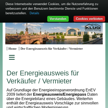
Diese Internetseite verwendet Cookies, um die Nutzererfahrung zu
verbessern und den Benutzern bestimmte Dienste und Funktionen
bereitzustellen.
Details
Verstanden
Cookies verbieten
|
|
Home
Der Energieausweis für Verkäufer / Vermieter
≡
Der Energieausweis für
Verkäufer / Vermieter
Auf Grundlage der Energieeinsparverordnung EnEV
2009 liefert der
Energieausweis/Energiepass
Daten
über die Energiebilanz eines Gebäudes. Weiterhin
enthält der Energieausweis Vorschläge zur sinnvollen
und wirtschaftlichen Modernisierung.