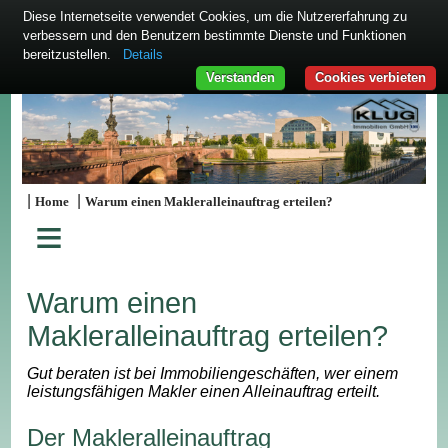
Diese Internetseite verwendet Cookies, um die Nutzererfahrung zu
verbessern und den Benutzern bestimmte Dienste und Funktionen
bereitzustellen.
Details
Verstanden
Cookies verbieten
|
|
Home
Warum einen Makleralleinauftrag erteilen?
≡
Warum einen
Makleralleinauftrag erteilen?
Gut beraten ist bei Immobiliengeschäften, wer einem
leistungsfähigen Makler einen Alleinauftrag erteilt.
Der Makleralleinauftrag