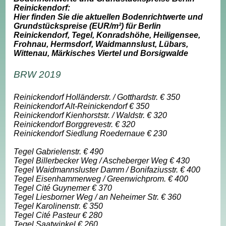
Reinickendorf:
Hier finden Sie die aktuellen Bodenrichtwerte und
Grundstückspreise (EUR/m²) für Berlin
Reinickendorf, Tegel, Konradshöhe, Heiligensee,
Frohnau, Hermsdorf, Waidmannslust, Lübars,
Wittenau, Märkisches Viertel und Borsigwalde
BRW 2019
Reinickendorf Holländerstr. / Gotthardstr. € 350
Reinickendorf Alt-Reinickendorf € 350
Reinickendorf Kienhorststr. / Waldstr. € 320
Reinickendorf Borggrevestr. € 320
Reinickendorf Siedlung Roedernaue € 230
Tegel Gabrielenstr. € 490
Tegel Billerbecker Weg / Ascheberger Weg € 430
Tegel Waidmannsluster Damm / Bonifaziusstr. € 400
Tegel Eisenhammerweg / Greenwichprom. € 400
Tegel Cité Guynemer € 370
Tegel Liesborner Weg / an Neheimer Str. € 360
Tegel Karolinenstr. € 350
Tegel Cité Pasteur € 280
Tegel Saatwinkel € 260