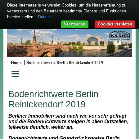
Diese Internetseite verwendet Cookies, um die Nutzererfahrung zu
verbessern und den Benutzern bestimmte Dienste und Funktionen
bereitzustellen.
Details
Verstanden
Cookies verbieten
|
|
Home
Bodenrichtwerte Berlin Reinickendorf 2019
≡
Bodenrichtwerte Berlin
Reinickendorf 2019
Berliner Immobilien sind nach wie vor sehr gefragt
und die Bodenrichtwerte steigen in allen Ortsteilen,
teilweise deutlich, weiter an.
Bodenrichtwerte und Grundstückspreise Berlin