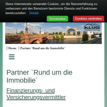
Diese Internetseite verwendet Cookies, um die Nutzererfahrung zu
verbessern und den Benutzern bestimmte Dienste und Funktionen
bereitzustellen.
Details
Verstanden
Cookies verbieten
|
|
Home
Partner `Rund um die Immobilie´
≡
Partner `Rund um die
Immobilie´
Finanzierungs- und
Versicherungsvermittler