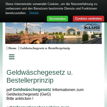
Diese Internetseite verwendet Cookies, um die Nutzererfahrung zu
verbessern und den Benutzern bestimmte Dienste und Funktionen
bereitzustellen.
Details
Verstanden
Cookies verbieten
|
|
Home
Geldwäschegesetz u. Bestellerprinzip
≡
Geldwäschegesetz u.
Bestellerprinzip
Geldwäschegesetz
pdf
Informationen zum
Geldwäschegesetz (GwG)
Bitte anklicken !