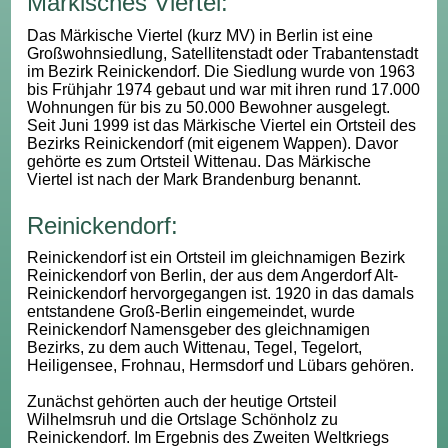
Märkisches Viertel:
Das Märkische Viertel (kurz MV) in Berlin ist eine
Großwohnsiedlung, Satellitenstadt oder Trabantenstadt
im Bezirk Reinickendorf. Die Siedlung wurde von 1963
bis Frühjahr 1974 gebaut und war mit ihren rund 17.000
Wohnungen für bis zu 50.000 Bewohner ausgelegt.
Seit Juni 1999 ist das Märkische Viertel ein Ortsteil des
Bezirks Reinickendorf (mit eigenem Wappen). Davor
gehörte es zum Ortsteil Wittenau. Das Märkische
Viertel ist nach der Mark Brandenburg benannt.
Reinickendorf:
Reinickendorf ist ein Ortsteil im gleichnamigen Bezirk
Reinickendorf von Berlin, der aus dem Angerdorf Alt-
Reinickendorf hervorgegangen ist. 1920 in das damals
entstandene Groß-Berlin eingemeindet, wurde
Reinickendorf Namensgeber des gleichnamigen
Bezirks, zu dem auch Wittenau, Tegel, Tegelort,
Heiligensee, Frohnau, Hermsdorf und Lübars gehören.
Zunächst gehörten auch der heutige Ortsteil
Wilhelmsruh und die Ortslage Schönholz zu
Reinickendorf. Im Ergebnis des Zweiten Weltkriegs