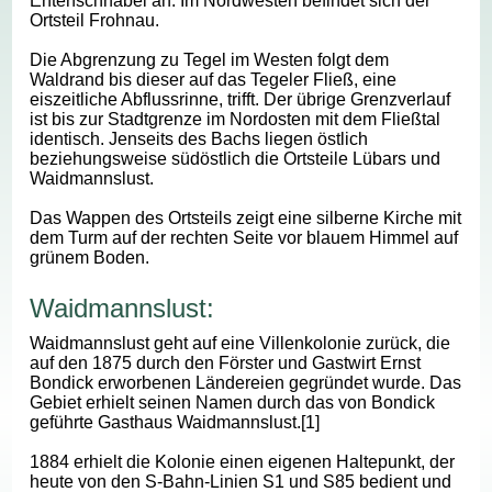
Entenschnabel an. Im Nordwesten befindet sich der
Ortsteil Frohnau.
Die Abgrenzung zu Tegel im Westen folgt dem
Waldrand bis dieser auf das Tegeler Fließ, eine
eiszeitliche Abflussrinne, trifft. Der übrige Grenzverlauf
ist bis zur Stadtgrenze im Nordosten mit dem Fließtal
identisch. Jenseits des Bachs liegen östlich
beziehungsweise südöstlich die Ortsteile Lübars und
Waidmannslust.
Das Wappen des Ortsteils zeigt eine silberne Kirche mit
dem Turm auf der rechten Seite vor blauem Himmel auf
grünem Boden.
Waidmannslust:
Waidmannslust geht auf eine Villenkolonie zurück, die
auf den 1875 durch den Förster und Gastwirt Ernst
Bondick erworbenen Ländereien gegründet wurde. Das
Gebiet erhielt seinen Namen durch das von Bondick
geführte Gasthaus Waidmannslust.[1]
1884 erhielt die Kolonie einen eigenen Haltepunkt, der
heute von den S-Bahn-Linien S1 und S85 bedient und