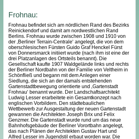
Frohnau:
Frohnau befindet sich am nördlichen Rand des Bezirks
Reinickendorf und damit am nordwestlichen Rand
Berlins. Frohnau wurde zwischen 1908 und 1910 von
der ‚Berliner Terrain-Centrale‘ angelegt, die von dem
oberschlesischen Fürsten Guido Graf Henckel Fürst
von Donnersmarck initiiert wurde (nach ihm ist eine der
drei Platzanlagen des Ortsteils benannt). Die
Gesellschaft kaufte 1907 Waldgelände links und rechts
der Berliner Nordbahn von der Familie von Veltheim in
Schönfließ und begann mit dem Anlegen einer
Siedlung, die sich an der damals entstehenden
Gartenstadtbewegung orientierte und ‚Gartenstadt
Frohnau‘ benannt wurde. Der Landschaftsarchitekt
Ludwig Lesser erarbeitete ein Gesamtkonzept nach
englischen Vorbildern. Den städtebaulichen
Wettbewerb zur Ausgestaltung der neuen Gartenstadt
gewannen die Architekten Joseph Brix und Felix
Genzmer. Die Gartenstadt wurde rund um das neue
Bahnhofsgebäude der Berliner Vorortbahn angelegt,
das nach Plänen der Architekten Gustav Hart und
Alfred Lesser im Jugendstil erbaut worden war. Die