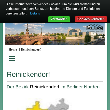
Diese Internetseite verwendet Cookies, um die Nutzererfahrung zu
verbessern und den Benutzern bestimmte Dienste und Funktionen
bereitzustellen.
Details
Verstanden
Cookies verbieten
|
|
Home
Reinickendorf
≡
Reinickendorf
Der Bezirk
Reinickendorf
im Berliner Norden