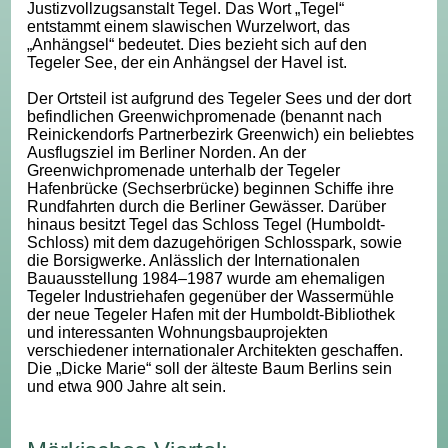
Justizvollzugsanstalt Tegel. Das Wort „Tegel“
entstammt einem slawischen Wurzelwort, das
„Anhängsel“ bedeutet. Dies bezieht sich auf den
Tegeler See, der ein Anhängsel der Havel ist.
Der Ortsteil ist aufgrund des Tegeler Sees und der dort
befindlichen Greenwichpromenade (benannt nach
Reinickendorfs Partnerbezirk Greenwich) ein beliebtes
Ausflugsziel im Berliner Norden. An der
Greenwichpromenade unterhalb der Tegeler
Hafenbrücke (Sechserbrücke) beginnen Schiffe ihre
Rundfahrten durch die Berliner Gewässer. Darüber
hinaus besitzt Tegel das Schloss Tegel (Humboldt-
Schloss) mit dem dazugehörigen Schlosspark, sowie
die Borsigwerke. Anlässlich der Internationalen
Bauausstellung 1984–1987 wurde am ehemaligen
Tegeler Industriehafen gegenüber der Wassermühle
der neue Tegeler Hafen mit der Humboldt-Bibliothek
und interessanten Wohnungsbauprojekten
verschiedener internationaler Architekten geschaffen.
Die „Dicke Marie“ soll der älteste Baum Berlins sein
und etwa 900 Jahre alt sein.