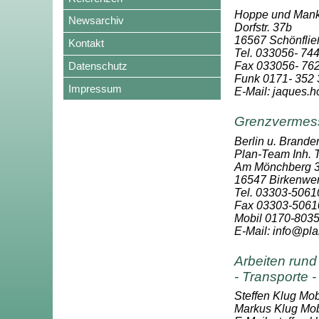
Hoppe und Mank
Newsarchiv
Dorfstr. 37b
16567 Schönflie
Kontakt
Tel. 033056- 74
Datenschutz
Fax 033056- 76
Funk 0171- 352 
Impressum
E-Mail: jaques
Grenzvermes
Berlin u. Brande
Plan-Team Inh.
Am Mönchberg 3
16547 Birkenwe
Tel. 03303-5061
Fax 03303-5061
Mobil 0170-803
E-Mail: info@pl
Arbeiten run
- Transporte 
Steffen Klug Mob
Markus Klug Mob