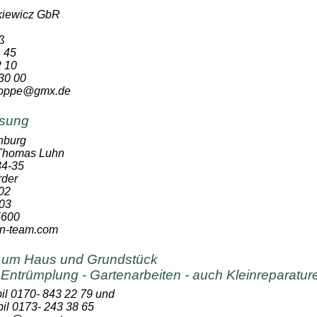
iewicz GbR
ß
4 45
2 10
30 00
.hoppe@gmx.de
sung
nburg
 Thomas Luhn
4-35
rder
02
03
5600
an-team.com
d um Haus und Grundstück
- Entrümplung - Gartenarbeiten - auch Kleinreparatur
il 0170- 843 22 79 und
il 0173- 243 38 65