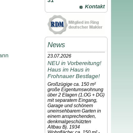
31
Kontakt
News
mann
23.07.2026
NEU in Vorbereitung!
Haus im Haus in
Frohnauer Bestlage!
Großzügige ca. 150 m²
große Eigentumswohnung
über 2 Etagen (1.OG + DG)
mit separatem Eingang,
Garage und schönem
uneinsehbarem Garten in
einem ansprechenden,
denkmalgeschützten
Altbau Bj. 1934
Wohnfläche: ca. 150 m² -