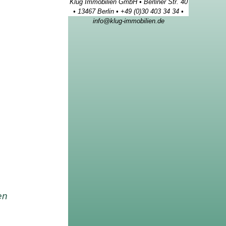
Klug Immobilien GmbH • Berliner Str. 40
• 13467 Berlin • +49 (0)30 403 34 34 •
info@klug-immobilien.de
en