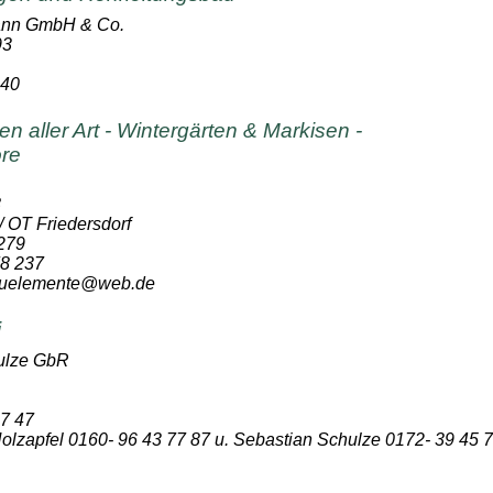
ann GmbH & Co.
93
 40
n aller Art - Wintergärten & Markisen -
ore
8
 OT Friedersdorf
 279
78 237
bauelemente@web.de
i
ulze GbR
07 47
olzapfel 0160- 96 43 77 87 u. Sebastian Schulze 0172- 39 45 