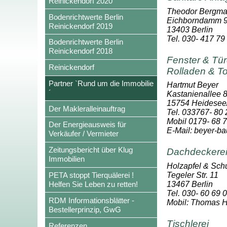
Reinickendorf 2020
Theodor Bergm
Bodenrichtwerte Berlin
Eichborndamm 
Reinickendorf 2019
13403 Berlin
Tel. 030- 417 79
Bodenrichtwerte Berlin
Reinickendorf 2018
Fenster & Türe
Reinickendorf
Rolladen & T
Partner `Rund um die Immobilie
Hartmut Beyer
´
Kastanienallee 
15754 Heidesee/
Der Makleralleinauftrag
Tel. 033767- 80
Mobil 0179- 68 
Der Energieausweis für
E-Mail: beyer-
Verkäufer / Vermieter
Zeitungsbericht über Klug
Dachdeckere
Immobilien
Holzapfel & Sch
Tegeler Str. 11
PETA stoppt Tierquälerei !
13467 Berlin
Helfen Sie Leben zu retten!
Tel. 030- 60 69 
RDM Informationsblätter -
Mobil: Thomas H
Bestellerprinzip, GwG
Tischlerei
Referenzen