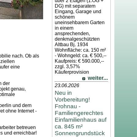
über 2 Etagen (1.OG +
DG) mit separatem
Eingang, Garage und
schönem
uneinsehbarem Garten
in einem
ansprechenden,
denkmalgeschützten
Altbau Bj. 1934
Wohnfläche: ca. 150 m²
- Wohngeld: ca. € 500,--
bilie nach. Ob als
Kaufpreis: € 590.000,--
ziellen
zzgl. 3,57%
ufer eine
Käuferprovision
weiter...
n der
23.06.2026
bjekt genau,
Neu in
ptimale
Vorbereitung!
berlin und dem
Frohnau -
t ohne Internet -
Familiengerechtes
Einfamilienhaus auf
ca. 845 m²
rbeiter betreuen
Sonnengrundstück
s und erreichbar!