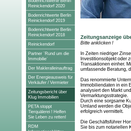
Bodenrichtwerte Berlin
Reinickendorf 2020
Bodenrichtwerte Berlin
Reinickendorf 2019
Bodenrichtwerte Berlin
Reinickendorf 2018
Zeitungsanzeige übe
Bitte anklicken !
Reinickendorf
Partner `Rund um die
In Zeiten niedriger Zins
Immobilie´
Investitionsobjekt oder 
Transaktionen einher. M
Der Makleralleinauftrag
umfassende Beratung, di
Der Energieausweis für
Das renommierte Unterne
Verkäufer / Vermieter
Immobiliendaten in ein 
analysiert den Markt un
Zeitungsbericht über
Vermarktungsstrategie.
Klug Immobilien
Durch eine sorgsame Ku
Umland werden die Objek
PETA stoppt
erfolgreich vermittelt.
Tierquälerei ! Helfen
Sie Leben zu retten!
Die Geschäftsführer Hor
RDM
Sie bis zum notariellen 