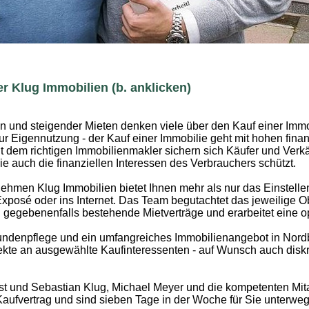
r Klug Immobilien (b. anklicken)
en und steigender Mieten denken viele über den Kauf einer Immo
zur Eigennutzung - der Kauf einer Immobilie geht mit hohen finan
it dem richtigen Immobilienmakler sichern sich Käufer und Verkä
e auch die finanziellen Interessen des Verbrauchers schützt.
hmen Klug Immobilien bietet Ihnen mehr als nur das Einstelle
Exposé oder ins Internet. Das Team begutachtet das jeweilige O
d gegebenenfalls bestehende Mietverträge und erarbeitet eine o
ndenpflege und ein umfangreiches Immobilienangebot in Nord
te an ausgewählte Kaufinteressenten - auf Wunsch auch diskre
st und Sebastian Klug, Michael Meyer und die kompetenten Mita
Kaufvertrag und sind sieben Tage in der Woche für Sie unterweg