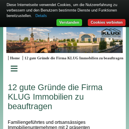
Diese Internetseite verwendet Cookies, um die Nutzererfahrung zu
verbessern und den Benutzern bestimmte Dienste und Funktionen
bereitzustellen.
Details
Verstanden
Cookies verbieten
|
|
Home
12 gute Gründe die Firma KLUG Immobilien zu beauftragen
≡
12 gute Gründe die Firma
KLUG Immobilien zu
beauftragen
Familiengeführtes und ortsansässiges
Immobilienunternehmen mit 2 präsenten