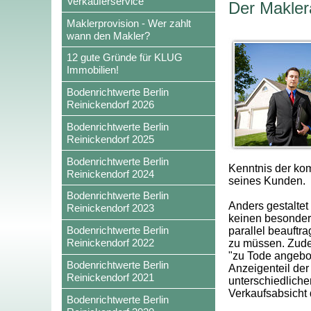
Verkäuferservice
Der Maklera
Maklerprovision - Wer zahlt
wann den Makler?
12 gute Gründe für KLUG
Immobilien!
Bodenrichtwerte Berlin
Reinickendorf 2026
Bodenrichtwerte Berlin
Reinickendorf 2025
Bodenrichtwerte Berlin
Kenntnis der ko
Reinickendorf 2024
seines Kunden.
Bodenrichtwerte Berlin
Anders gestaltet 
Reinickendorf 2023
keinen besonder
Bodenrichtwerte Berlin
parallel beauftr
Reinickendorf 2022
zu müssen. Zude
"zu Tode angebot
Bodenrichtwerte Berlin
Anzeigenteil der
Reinickendorf 2021
unterschiedliche
Verkaufsabsicht
Bodenrichtwerte Berlin