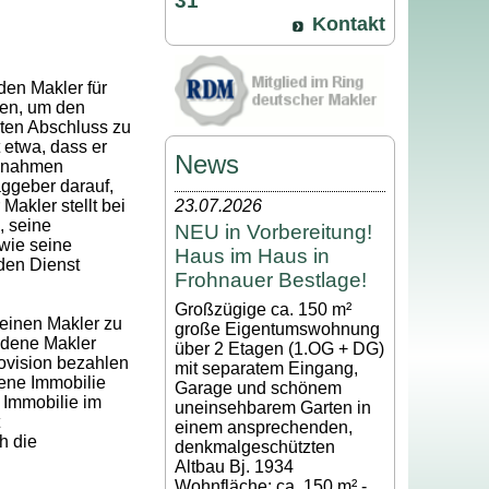
31
Kontakt
den Makler für
gen, um den
ten Abschluss zu
 etwa, dass er
News
ßnahmen
aggeber darauf,
Makler stellt bei
23.07.2026
, seine
NEU in Vorbereitung!
wie seine
Haus im Haus in
den Dienst
Frohnauer Bestlage!
Großzügige ca. 150 m²
 einen Makler zu
große Eigentumswohnung
edene Makler
über 2 Etagen (1.OG + DG)
rovision bezahlen
mit separatem Eingang,
ene Immobilie
Garage und schönem
 Immobilie im
uneinsehbarem Garten in
einem ansprechenden,
h die
denkmalgeschützten
Altbau Bj. 1934
Wohnfläche: ca. 150 m² -