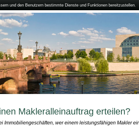
ssern und den Benutzern bestimmte Dienste und Funktionen bereitzustellen.
en Makleralleinauftrag erteilen?
bei Immobiliengeschäften, wer einem leistungsfähigen Makler ein