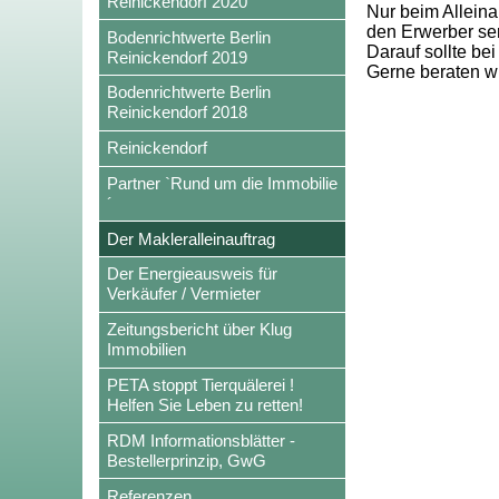
Reinickendorf 2020
Nur beim Alleinau
den Erwerber ser
Bodenrichtwerte Berlin
Darauf sollte bei
Reinickendorf 2019
Gerne beraten wi
Bodenrichtwerte Berlin
Reinickendorf 2018
Reinickendorf
Partner `Rund um die Immobilie
´
Der Makleralleinauftrag
Der Energieausweis für
Verkäufer / Vermieter
Zeitungsbericht über Klug
Immobilien
PETA stoppt Tierquälerei !
Helfen Sie Leben zu retten!
RDM Informationsblätter -
Bestellerprinzip, GwG
Referenzen