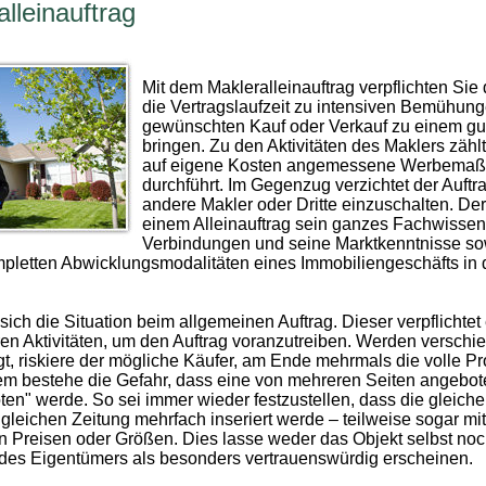
lleinauftrag
Mit dem Makleralleinauftrag verpflichten Sie 
die Vertragslaufzeit zu intensiven Bemühun
gewünschten Kauf oder Verkauf zu einem gu
bringen. Zu den Aktivitäten des Maklers zählt
auf eigene Kosten angemessene Werbema
durchführt. Im Gegenzug verzichtet der Auftr
andere Makler oder Dritte einzuschalten. Der 
einem Alleinauftrag sein ganzes Fachwissen
Verbindungen und seine Marktkenntnisse so
mpletten Abwicklungsmodalitäten eines Immobiliengeschäfts in 
sich die Situation beim allgemeinen Auftrag. Dieser verpflichtet
en Aktivitäten, um den Auftrag voranzutreiben. Werden verschi
agt, riskiere der mögliche Käufer, am Ende mehrmals die volle P
m bestehe die Gefahr, dass eine von mehreren Seiten angebot
en" werde. So sei immer wieder festzustellen, dass die gleiche
 gleichen Zeitung mehrfach inseriert werde – teilweise sogar mit
n Preisen oder Größen. Dies lasse weder das Objekt selbst noc
 des Eigentümers als besonders vertrauenswürdig erscheinen.