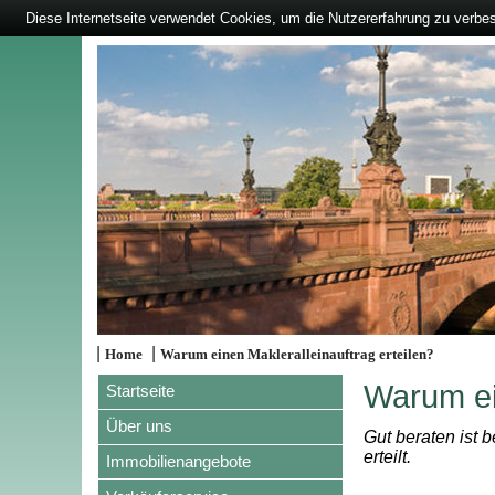
Diese Internetseite verwendet Cookies, um die Nutzererfahrung zu verbe
|
|
Home
Warum einen Makleralleinauftrag erteilen?
Warum ein
Startseite
Über uns
Gut beraten ist 
erteilt.
Immobilienangebote