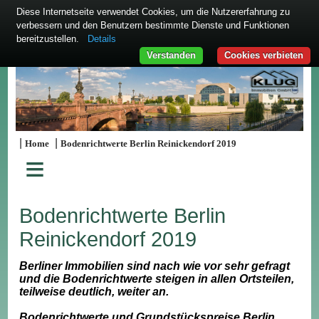
Diese Internetseite verwendet Cookies, um die Nutzererfahrung zu
verbessern und den Benutzern bestimmte Dienste und Funktionen
bereitzustellen.
Details
Verstanden
Cookies verbieten
|
|
Home
Bodenrichtwerte Berlin Reinickendorf 2019
≡
Bodenrichtwerte Berlin
Reinickendorf 2019
Berliner Immobilien sind nach wie vor sehr gefragt
und die Bodenrichtwerte steigen in allen Ortsteilen,
teilweise deutlich, weiter an.
Bodenrichtwerte und Grundstückspreise Berlin