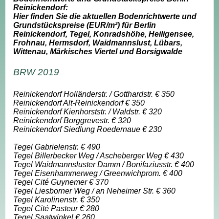
Reinickendorf:
Hier finden Sie die aktuellen Bodenrichtwerte und
Grundstückspreise (EUR/m²) für Berlin
Reinickendorf, Tegel, Konradshöhe, Heiligensee,
Frohnau, Hermsdorf, Waidmannslust, Lübars,
Wittenau, Märkisches Viertel und Borsigwalde
BRW 2019
Reinickendorf Holländerstr. / Gotthardstr. € 350
Reinickendorf Alt-Reinickendorf € 350
Reinickendorf Kienhorststr. / Waldstr. € 320
Reinickendorf Borggrevestr. € 320
Reinickendorf Siedlung Roedernaue € 230
Tegel Gabrielenstr. € 490
Tegel Billerbecker Weg / Ascheberger Weg € 430
Tegel Waidmannsluster Damm / Bonifaziusstr. € 400
Tegel Eisenhammerweg / Greenwichprom. € 400
Tegel Cité Guynemer € 370
Tegel Liesborner Weg / an Neheimer Str. € 360
Tegel Karolinenstr. € 350
Tegel Cité Pasteur € 280
Tegel Saatwinkel € 260