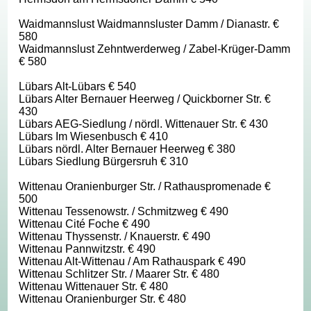
Waidmannslust Waidmannsluster Damm / Dianastr. €
580
Waidmannslust Zehntwerderweg / Zabel-Krüger-Damm
€ 580
Lübars Alt-Lübars € 540
Lübars Alter Bernauer Heerweg / Quickborner Str. €
430
Lübars AEG-Siedlung / nördl. Wittenauer Str. € 430
Lübars Im Wiesenbusch € 410
Lübars nördl. Alter Bernauer Heerweg € 380
Lübars Siedlung Bürgersruh € 310
Wittenau Oranienburger Str. / Rathauspromenade €
500
Wittenau Tessenowstr. / Schmitzweg € 490
Wittenau Cité Foche € 490
Wittenau Thyssenstr. / Knauerstr. € 490
Wittenau Pannwitzstr. € 490
Wittenau Alt-Wittenau / Am Rathauspark € 490
Wittenau Schlitzer Str. / Maarer Str. € 480
Wittenau Wittenauer Str. € 480
Wittenau Oranienburger Str. € 480