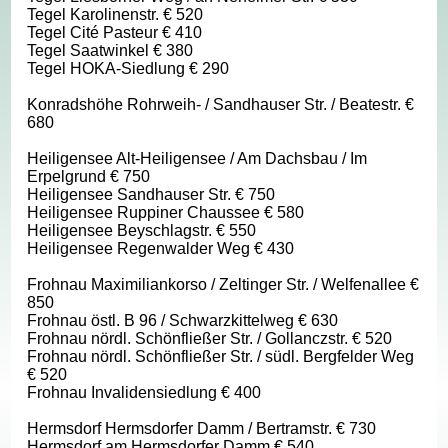
Tegel Karolinenstr. € 520
Tegel Cité Pasteur € 410
Tegel Saatwinkel € 380
Tegel HOKA-Siedlung € 290
Konradshöhe Rohrweih- / Sandhauser Str. / Beatestr. €
680
Heiligensee Alt-Heiligensee / Am Dachsbau / Im
Erpelgrund € 750
Heiligensee Sandhauser Str. € 750
Heiligensee Ruppiner Chaussee € 580
Heiligensee Beyschlagstr. € 550
Heiligensee Regenwalder Weg € 430
Frohnau Maximiliankorso / Zeltinger Str. / Welfenallee €
850
Frohnau östl. B 96 / Schwarzkittelweg € 630
Frohnau nördl. Schönfließer Str. / Gollanczstr. € 520
Frohnau nördl. Schönfließer Str. / südl. Bergfelder Weg
€ 520
Frohnau Invalidensiedlung € 400
Hermsdorf Hermsdorfer Damm / Bertramstr. € 730
Hermsdorf am Hermsdorfer Damm € 540