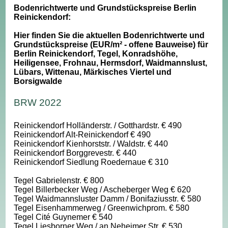
Bodenrichtwerte und Grundstückspreise Berlin
Reinickendorf:
Hier finden Sie die aktuellen Bodenrichtwerte und
Grundstückspreise (EUR/m² - offene Bauweise) für
Berlin Reinickendorf, Tegel, Konradshöhe,
Heiligensee, Frohnau, Hermsdorf, Waidmannslust,
Lübars, Wittenau, Märkisches Viertel und
Borsigwalde
BRW 2022
Reinickendorf Holländerstr. / Gotthardstr. € 490
Reinickendorf Alt-Reinickendorf € 490
Reinickendorf Kienhorststr. / Waldstr. € 440
Reinickendorf Borggrevestr. € 440
Reinickendorf Siedlung Roedernaue € 310
Tegel Gabrielenstr. € 800
Tegel Billerbecker Weg / Ascheberger Weg € 620
Tegel Waidmannsluster Damm / Bonifaziusstr. € 580
Tegel Eisenhammerweg / Greenwichprom. € 580
Tegel Cité Guynemer € 540
Tegel Liesborner Weg / an Neheimer Str. € 530