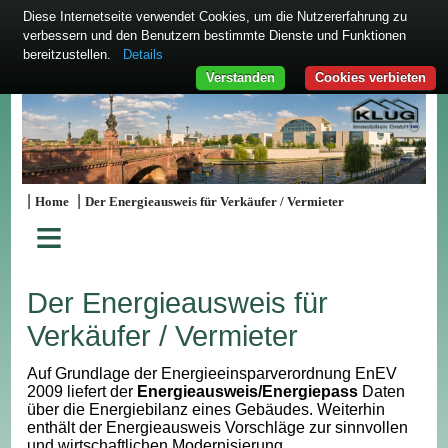
Diese Internetseite verwendet Cookies, um die Nutzererfahrung zu
verbessern und den Benutzern bestimmte Dienste und Funktionen
bereitzustellen.
Details
Verstanden
Cookies verbieten
|
|
Home
Der Energieausweis für Verkäufer / Vermieter
≡
Der Energieausweis für
Verkäufer / Vermieter
Auf Grundlage der Energieeinsparverordnung EnEV
2009 liefert der
Energieausweis/Energiepass
Daten
über die Energiebilanz eines Gebäudes. Weiterhin
enthält der Energieausweis Vorschläge zur sinnvollen
und wirtschaftlichen Modernisierung.