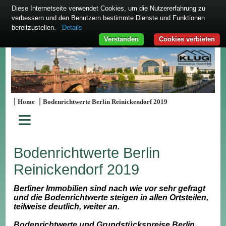
Diese Internetseite verwendet Cookies, um die Nutzererfahrung zu
verbessern und den Benutzern bestimmte Dienste und Funktionen
bereitzustellen.
Details
Verstanden
Cookies verbieten
|
|
Home
Bodenrichtwerte Berlin Reinickendorf 2019
≡
Bodenrichtwerte Berlin
Reinickendorf 2019
Berliner Immobilien sind nach wie vor sehr gefragt
und die Bodenrichtwerte steigen in allen Ortsteilen,
teilweise deutlich, weiter an.
Bodenrichtwerte und Grundstückspreise Berlin