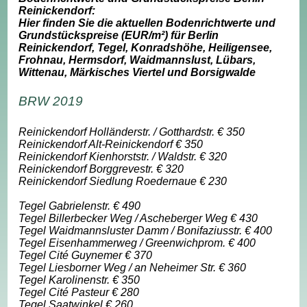
Reinickendorf:
Hier finden Sie die aktuellen Bodenrichtwerte und
Grundstückspreise (EUR/m²) für Berlin
Reinickendorf, Tegel, Konradshöhe, Heiligensee,
Frohnau, Hermsdorf, Waidmannslust, Lübars,
Wittenau, Märkisches Viertel und Borsigwalde
BRW 2019
Reinickendorf Holländerstr. / Gotthardstr. € 350
Reinickendorf Alt-Reinickendorf € 350
Reinickendorf Kienhorststr. / Waldstr. € 320
Reinickendorf Borggrevestr. € 320
Reinickendorf Siedlung Roedernaue € 230
Tegel Gabrielenstr. € 490
Tegel Billerbecker Weg / Ascheberger Weg € 430
Tegel Waidmannsluster Damm / Bonifaziusstr. € 400
Tegel Eisenhammerweg / Greenwichprom. € 400
Tegel Cité Guynemer € 370
Tegel Liesborner Weg / an Neheimer Str. € 360
Tegel Karolinenstr. € 350
Tegel Cité Pasteur € 280
Tegel Saatwinkel € 260