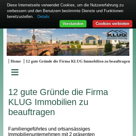
Diese Internetseite verwendet Cookies, um die Nutzererfahrung zu
verbessern und den Benutzern bestimmte Dienste und Funktionen
bereitzustellen.
Details
Verstanden
Cookies verbieten
|
|
Home
12 gute Gründe die Firma KLUG Immobilien zu beauftragen
≡
12 gute Gründe die Firma
KLUG Immobilien zu
beauftragen
Familiengeführtes und ortsansässiges
Immobilienunternehmen mit 2 präsenten