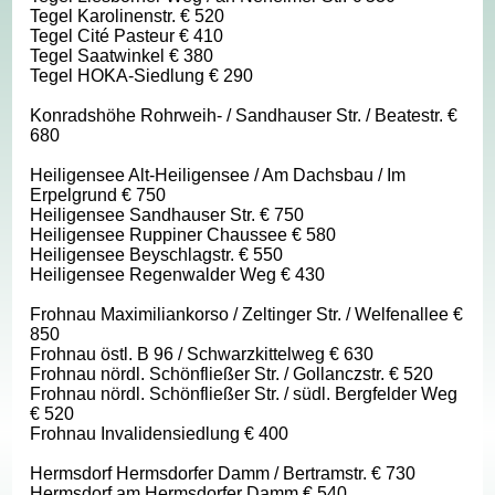
Tegel Karolinenstr. € 520
Tegel Cité Pasteur € 410
Tegel Saatwinkel € 380
Tegel HOKA-Siedlung € 290
Konradshöhe Rohrweih- / Sandhauser Str. / Beatestr. €
680
Heiligensee Alt-Heiligensee / Am Dachsbau / Im
Erpelgrund € 750
Heiligensee Sandhauser Str. € 750
Heiligensee Ruppiner Chaussee € 580
Heiligensee Beyschlagstr. € 550
Heiligensee Regenwalder Weg € 430
Frohnau Maximiliankorso / Zeltinger Str. / Welfenallee €
850
Frohnau östl. B 96 / Schwarzkittelweg € 630
Frohnau nördl. Schönfließer Str. / Gollanczstr. € 520
Frohnau nördl. Schönfließer Str. / südl. Bergfelder Weg
€ 520
Frohnau Invalidensiedlung € 400
Hermsdorf Hermsdorfer Damm / Bertramstr. € 730
Hermsdorf am Hermsdorfer Damm € 540