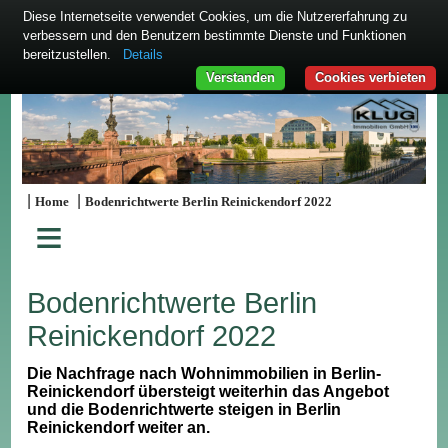
Diese Internetseite verwendet Cookies, um die Nutzererfahrung zu
verbessern und den Benutzern bestimmte Dienste und Funktionen
bereitzustellen.
Details
Verstanden
Cookies verbieten
|
|
Home
Bodenrichtwerte Berlin Reinickendorf 2022
≡
Bodenrichtwerte Berlin
Reinickendorf 2022
Die Nachfrage nach Wohnimmobilien in Berlin-
Reinickendorf übersteigt weiterhin das Angebot
und die Bodenrichtwerte steigen in Berlin
Reinickendorf weiter an.