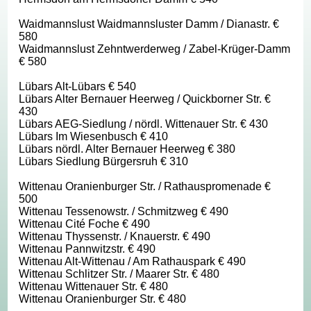
Waidmannslust Waidmannsluster Damm / Dianastr. €
580
Waidmannslust Zehntwerderweg / Zabel-Krüger-Damm
€ 580
Lübars Alt-Lübars € 540
Lübars Alter Bernauer Heerweg / Quickborner Str. €
430
Lübars AEG-Siedlung / nördl. Wittenauer Str. € 430
Lübars Im Wiesenbusch € 410
Lübars nördl. Alter Bernauer Heerweg € 380
Lübars Siedlung Bürgersruh € 310
Wittenau Oranienburger Str. / Rathauspromenade €
500
Wittenau Tessenowstr. / Schmitzweg € 490
Wittenau Cité Foche € 490
Wittenau Thyssenstr. / Knauerstr. € 490
Wittenau Pannwitzstr. € 490
Wittenau Alt-Wittenau / Am Rathauspark € 490
Wittenau Schlitzer Str. / Maarer Str. € 480
Wittenau Wittenauer Str. € 480
Wittenau Oranienburger Str. € 480