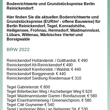
Bodenrichtwerte und Grundstückspreise Berlin
Reinickendorf:
Hier finden Sie die aktuellen Bodenrichtwerte und
Grundstückspreise (EUR/m² - offene Bauweise) für
Berlin Reinickendorf, Tegel, Konradshöhe,
Heiligensee, Frohnau, Hermsdorf, Waidmannslust,
Lübars, Wittenau, Märkisches Viertel und
Borsigwalde
BRW 2022
Reinickendorf Holländerstr. / Gotthardstr. € 490
Reinickendorf Alt-Reinickendorf € 490
Reinickendorf Kienhorststr. / Waldstr. € 440
Reinickendorf Borggrevestr. € 440
Reinickendorf Siedlung Roedernaue € 310
Tegel Gabrielenstr. € 800
Tegel Billerbecker Weg / Ascheberger Weg € 620
Tegel Waidmannsluster Damm / Bonifaziusstr. € 580
Tegel Eisenhammerweg / Greenwichprom. € 580
Tegel Cité Guynemer € 540
Tegel Liesborner Weg / an Neheimer Str. € 530