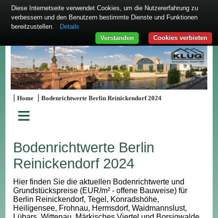
Diese Internetseite verwendet Cookies, um die Nutzererfahrung zu
verbessern und den Benutzern bestimmte Dienste und Funktionen
bereitzustellen.
Details
Verstanden
Cookies verbieten
|
|
Home
Bodenrichtwerte Berlin Reinickendorf 2024
≡
Bodenrichtwerte Berlin
Reinickendorf 2024
Hier finden Sie die aktuellen Bodenrichtwerte und
Grundstückspreise (EUR/m² - offene Bauweise) für
Berlin Reinickendorf, Tegel, Konradshöhe,
Heiligensee, Frohnau, Hermsdorf, Waidmannslust,
Lübars, Wittenau, Märkisches Viertel und Borsigwalde