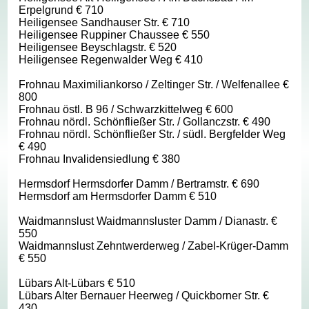
Erpelgrund € 710
Heiligensee Sandhauser Str. € 710
Heiligensee Ruppiner Chaussee € 550
Heiligensee Beyschlagstr. € 520
Heiligensee Regenwalder Weg € 410
Frohnau Maximiliankorso / Zeltinger Str. / Welfenallee €
800
Frohnau östl. B 96 / Schwarzkittelweg € 600
Frohnau nördl. Schönfließer Str. / Gollanczstr. € 490
Frohnau nördl. Schönfließer Str. / südl. Bergfelder Weg
€ 490
Frohnau Invalidensiedlung € 380
Hermsdorf Hermsdorfer Damm / Bertramstr. € 690
Hermsdorf am Hermsdorfer Damm € 510
Waidmannslust Waidmannsluster Damm / Dianastr. €
550
Waidmannslust Zehntwerderweg / Zabel-Krüger-Damm
€ 550
Lübars Alt-Lübars € 510
Lübars Alter Bernauer Heerweg / Quickborner Str. €
430