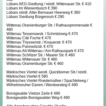
Lübars AEG-Siedlung / nördl. Wittenauer Str. € 410
Lübars Im Wiesenbusch € 390
Lübars nördl. Alter Bernauer Heerweg € 360
Lübars Siedlung Bürgersruh € 290
Wittenau Oranienburger Str. / Rathauspromenade €
480
Wittenau Tessenowstr. / Schmitzweg € 470
Wittenau Cité Foche € 470
Wittenau Thyssenstr. / Knauerstr. € 470
Wittenau Pannwitzstr. € 470
Wittenau Alt-Wittenau / Am Rathauspark € 470
Wittenau Schlitzer Str. / Maarer Str. € 460
Wittenau Wittenauer Str. € 460
Wittenau Oranienburger Str. € 460
Märkisches Viertel westl. Quickborner Str./ nördl.
Märkisches Viertel € 580
Märkisches Viertel Roedernallee / Spachtelweg /
Wilhelmsruher Damm / Wentowsteig € 490
Borsigwalde Vietzer Zeile € 490
Borsigwalde Borsigwalder Weg € 490