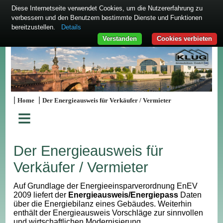
Diese Internetseite verwendet Cookies, um die Nutzererfahrung zu
verbessern und den Benutzern bestimmte Dienste und Funktionen
bereitzustellen.
Details
Verstanden
Cookies verbieten
|
|
Home
Der Energieausweis für Verkäufer / Vermieter
≡
Der Energieausweis für
Verkäufer / Vermieter
Auf Grundlage der Energieeinsparverordnung EnEV
2009 liefert der
Energieausweis/Energiepass
Daten
über die Energiebilanz eines Gebäudes. Weiterhin
enthält der Energieausweis Vorschläge zur sinnvollen
und wirtschaftlichen Modernisierung.