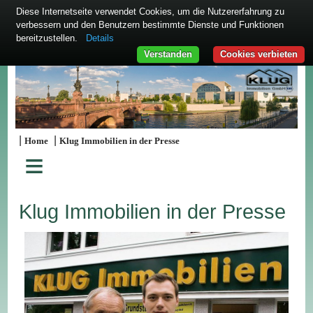
Diese Internetseite verwendet Cookies, um die Nutzererfahrung zu
verbessern und den Benutzern bestimmte Dienste und Funktionen
bereitzustellen.
Details
Verstanden
Cookies verbieten
|
|
Home
Klug Immobilien in der Presse
≡
Klug Immobilien in der Presse